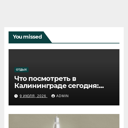
You missed
ОТДЫХ
Что посмотреть в
Калининграде сегодня:
путеводитель по самому
9 ИЮЛЯ, 2026
ADMIN
западному городу России