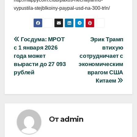
vypustila-stejblkoiny-paypal-usd-na-300-trln/
Навигация
Госдума: МРОТ
Эрик Трамп
с 1 января 2026
втихую
по
года может
сотрудничает с
записям
вырасти до 27 093
экономическим
рублей
врагом США
Китаем
От
admin