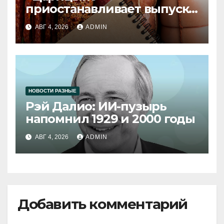
приостанавливает выпуск
продукции
АВГ 4, 2026
ADMIN
НОВОСТИ РАЗНЫЕ
Рэй Далио: ИИ-пузырь
напомнил 1929 и 2000 годы
АВГ 4, 2026
ADMIN
Добавить комментарий