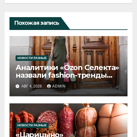
Похожая запись
НОВОСТИ РАЗНЫЕ
Аналитики «Ozon Селекта»
назвали fashion-тренды
2026 года
АВГ 4, 2026
ADMIN
НОВОСТИ РАЗНЫЕ
«Царицыно»