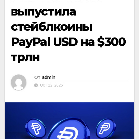
выпустила
стейблкоины
PayPal USD на $300
трлн
От
admin
ОКТ 22, 2025