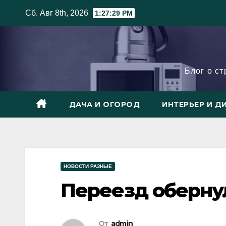
Skip
Сб. Авг 8th, 2026
1:27:31 PM
to
content
Блог о с
ДАЧА И ОГОРОД
ИНТЕРЬЕР И Д
НОВОСТИ РАЗНЫЕ
Переезд оберну
От
admin