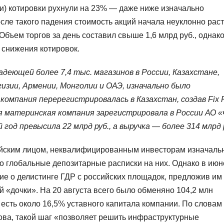
и) котировки рухнули на 23% — даже ниже изначально
сле такого падения стоимость акций начала неуклонно раст
 Объем торгов за день составил свыше 1,6 млрд руб., однак
 снижения котировок.
деющей более 7,4 тыс. магазинов в России, Казахстане,
гизии, Армении, Монголии и ОАЭ, изначально было
компания перерегистрировалась в Казахстан, создав Fix P
кая материнская компания зарегистрировала в России АО 
год превысила 22 млрд руб., а выручка — более 314 млрд 
сийским лицом, неквалифицированным инвесторам изначаль
о глобальные депозитарные расписки на них. Однако в июн
ние о делистинге ГДР с российских площадок, предложив им
 «дочки». На 20 августа всего было обменяно 104,2 млн
 есть около 16,5% уставного капитала компании. По словам
ва, такой шаг «позволяет решить инфраструктурные