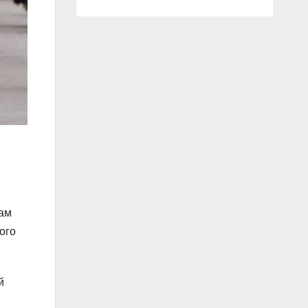
рам
ого
й