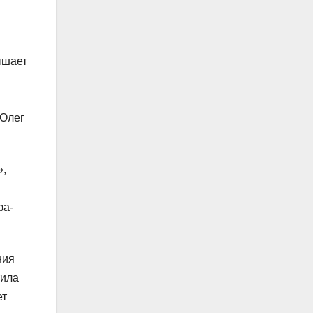
ышает
 Олег
»,
фа-
ния
тила
ет