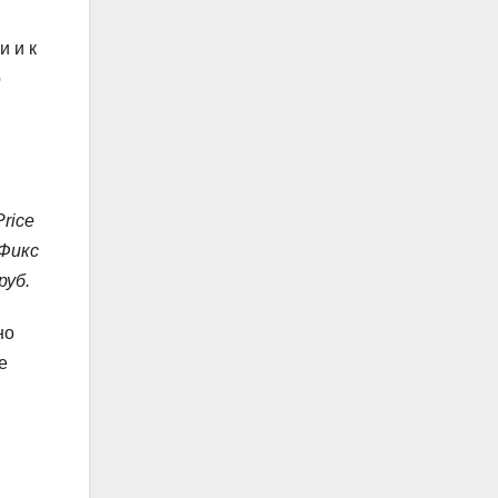
и и к
о
rice
«Фикс
руб.
но
е