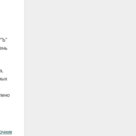
“Ъ”
ень
а,
ных
елено
очник