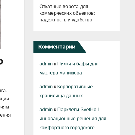
Откатные ворота для
коммерческих объектов:
надежность и удобство
Комментарии
ю
admin
к
Пилки и бафы для
мастера маникюра
admin
к
Корпоративные
га.
хранилища данных
кции
циям
admin
к
Парклеты SvetHoll —
дения
инновационные решения для
комфортного городского