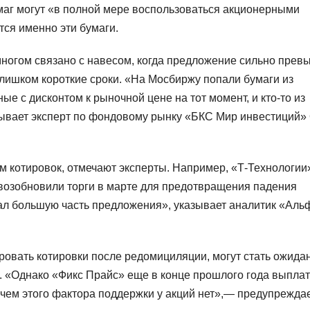
умаг могут «в полной мере воспользоваться акционерными
тся именно эти бумаги.
многом связано с навесом, когда предложение сильно прев
слишком короткие сроки. «На Мосбиржу попали бумаги из
е с дисконтом к рыночной цене на тот момент, и кто-то из
зывает эксперт по фондовому рынку «БКС Мир инвестиций»
м котировок, отмечают эксперты. Например, «Т-Технологии
возобновили торги в марте для предотвращения падения
вал большую часть предложения», указывает аналитик «Аль
овать котировки после редомициляции, могут стать ожида
. «Однако «Фикс Прайс» еще в конце прошлого года выпла
 чем этого фактора поддержки у акций нет»,— предупрежда