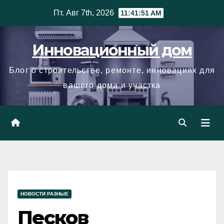
Skip
Пт. Авг 7th, 2026
11:41:52 AM
to
content
Инновационный дом
Блог о строительстве, ремонте, инновациях для
вашего дома и участка
НОВОСТИ РАЗНЫЕ
Песков