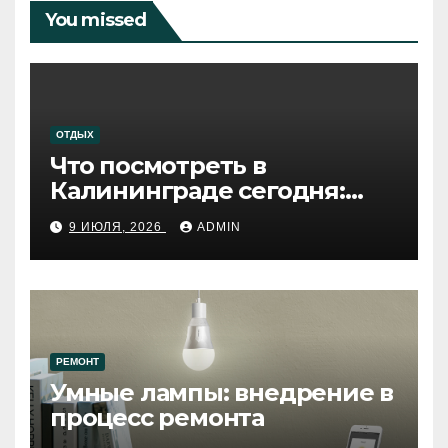
You missed
ОТДЫХ
Что посмотреть в
Калининграде сегодня:
путеводитель по самому
9 ИЮЛЯ, 2026
ADMIN
западному городу России
РЕМОНТ
Умные лампы: внедрение в
процесс ремонта