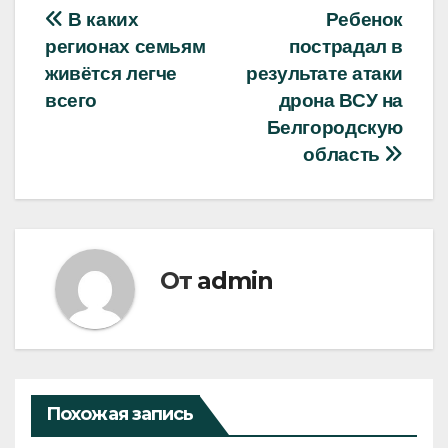
Навигация
В каких
Ребенок
регионах семьям
пострадал в
по
живётся легче
результате атаки
записям
всего
дрона ВСУ на
Белгородскую
область
От
admin
Похожая запись