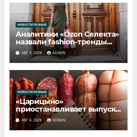
НОВОСТИ РАЗНЫЕ
Аналитики «Ozon Селекта»
назвали fashion-тренды
2026 года
АВГ 4, 2026
ADMIN
НОВОСТИ РАЗНЫЕ
«Царицыно»
приостанавливает выпуск
продукции
АВГ 4, 2026
ADMIN