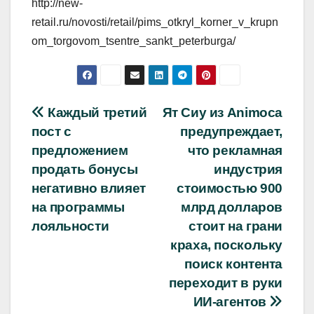
http://new-
retail.ru/novosti/retail/pims_otkryl_korner_v_krupn
om_torgovom_tsentre_sankt_peterburga/
Навигация
Каждый третий
Ят Сиу из Animoca
пост с
предупреждает,
по
предложением
что рекламная
записям
продать бонусы
индустрия
негативно влияет
стоимостью 900
на программы
млрд долларов
лояльности
стоит на грани
краха, поскольку
поиск контента
переходит в руки
ИИ-агентов