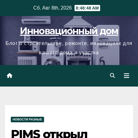
Skip
Сб. Авг 8th, 2026
8:48:49 AM
to
content
Инновационный дом
Блог о строительстве, ремонте, инновациях для
вашего дома и участка
НОВОСТИ РАЗНЫЕ
PIMS открыл