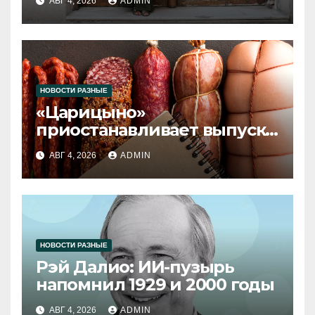
АВГ 4, 2026
ADMIN
НОВОСТИ РАЗНЫЕ
«Царицыно»
приостанавливает выпуск
продукции
АВГ 4, 2026
ADMIN
НОВОСТИ РАЗНЫЕ
Рэй Далио: ИИ-пузырь
напомнил 1929 и 2000 годы
АВГ 4, 2026
ADMIN