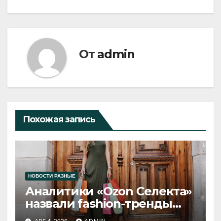
От
admin
Похожая запись
НОВОСТИ РАЗНЫЕ
Аналитики «Ozon Селекта»
назвали fashion-тренды
2026 года