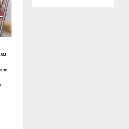
вам
вили
е