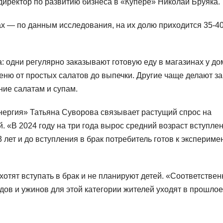
директор по развитию бизнеса в «Купере» Николай Бруяка.
нах — по данным исследования, на их долю приходится 35-4
: одни регулярно заказывают готовую еду в магазинах у до
еню от простых салатов до выпечки. Другие чаще делают з
ние салатам и супам.
нергия» Татьяна Суворова связывает растущий спрос на
. «В 2024 году на три года вырос средний возраст вступле
3 лет и до вступления в брак потребитель готов к экспериме
 хотят вступать в брак и не планируют детей. «Соответствен
дов и ужинов для этой категории жителей уходят в прошло