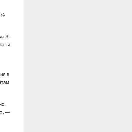
0%
ма 3-
аказы
ния в
нтам
но,
е», —