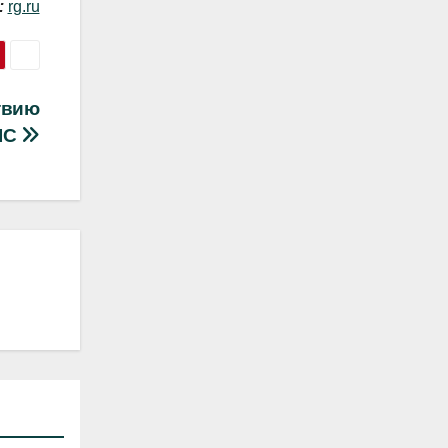
:
rg.ru
твию
IC