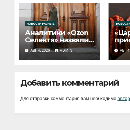
НОВОСТИ РАЗНЫЕ
НОВОСТИ
Аналитики «Ozon
«Ца
Селекта» назвали
при
fashion-тренды
вып
АВГ 4, 2026
ADMIN
АВГ 4
2026 года
Добавить комментарий
Для отправки комментария вам необходимо
автор