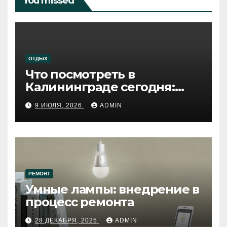
You missed
ОТДЫХ
Что посмотреть в
Калининграде сегодня:
путеводитель по самому
9 ИЮЛЯ, 2026
ADMIN
западному городу России
РЕМОНТ
Умные лампы: внедрение в
процесс ремонта
28 ДЕКАБРЯ, 2025
ADMIN