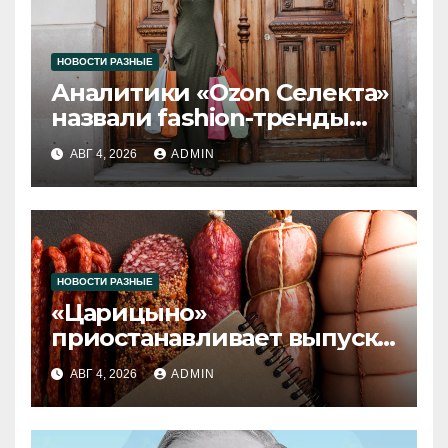
НОВОСТИ РАЗНЫЕ
Аналитики «Ozon Селекта»
назвали fashion-тренды
2026 года
АВГ 4, 2026
ADMIN
НОВОСТИ РАЗНЫЕ
«Царицыно»
приостанавливает выпуск
продукции
АВГ 4, 2026
ADMIN