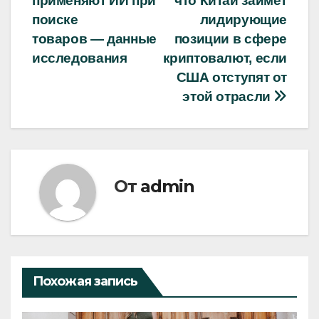
применяют ИИ при
что Китай займет
записям
поиске
лидирующие
товаров — данные
позиции в сфере
исследования
криптовалют, если
США отступят от
этой отрасли
От
admin
Похожая запись