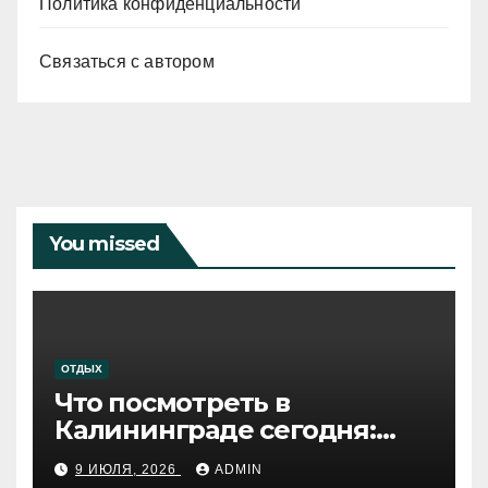
Политика конфиденциальности
Связаться с автором
You missed
ОТДЫХ
Что посмотреть в
Калининграде сегодня:
путеводитель по самому
9 ИЮЛЯ, 2026
ADMIN
западному городу России