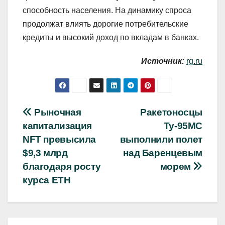
способность населения. На динамику спроса
продолжат влиять дорогие потребительские
кредиты и высокий доход по вкладам в банках.
Источник:
rg.ru
Навигация
Рыночная
Ракетоносцы
капитализация
Ту-95МС
по
NFT превысила
выполнили полет
записям
$9,3 млрд
над Баренцевым
благодаря росту
морем
курса ETH