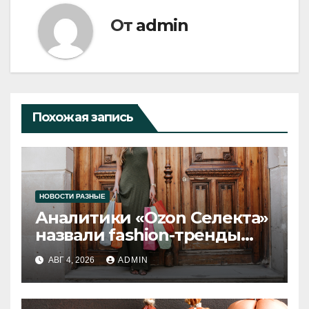
От
admin
Похожая запись
НОВОСТИ РАЗНЫЕ
Аналитики «Ozon Селекта»
назвали fashion-тренды
2026 года
АВГ 4, 2026
ADMIN