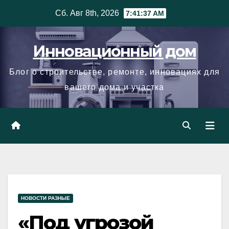
Skip
Сб. Авг 8th, 2026
7:41:37 AM
to
content
Инновационный дом
Блог о строительстве, ремонте, инновациях для
вашего дома и участка
НОВОСТИ РАЗНЫЕ
«Под угрозой