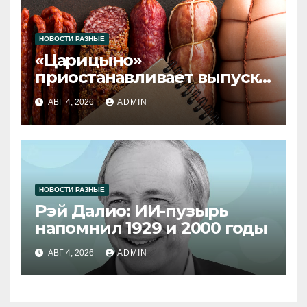
НОВОСТИ РАЗНЫЕ
«Царицыно»
приостанавливает выпуск
продукции
АВГ 4, 2026
ADMIN
НОВОСТИ РАЗНЫЕ
Рэй Далио: ИИ-пузырь
напомнил 1929 и 2000 годы
АВГ 4, 2026
ADMIN