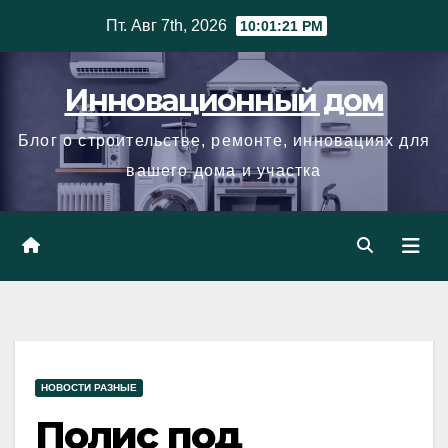
Skip
Пт. Авг 7th, 2026
10:01:22 PM
to
content
Инновационный дом
Блог о строительстве, ремонте, инновациях для
вашего дома и участка
НОВОСТИ РАЗНЫЕ
Полис под