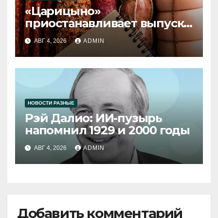
«Царицыно»
приостанавливает выпуск
продукции
АВГ 4, 2026
ADMIN
НОВОСТИ РАЗНЫЕ
Рэй Далио: ИИ-пузырь
напомнил 1929 и 2000 годы
АВГ 4, 2026
ADMIN
Добавить комментарий