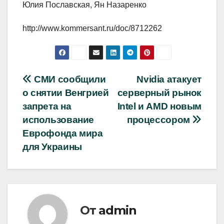
Юлия Пославская, Ян Назаренко
http://www.kommersant.ru/doc/8712262
Навигация
СМИ сообщили
Nvidia атакует
о снятии Венгрией
серверный рынок
по
запрета на
Intel и AMD новым
записям
использование
процессором
Еврофонда мира
для Украины
От
admin