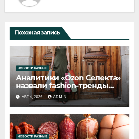
Похожая запись
НОВОСТИ РАЗНЫЕ
Аналитики «Ozon Селекта»
назвали fashion-тренды
2026 года
АВГ 4, 2026
ADMIN
НОВОСТИ РАЗНЫЕ