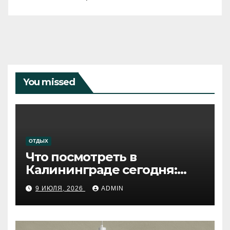
You missed
ОТДЫХ
Что посмотреть в
Калининграде сегодня:
путеводитель по самому
9 ИЮЛЯ, 2026
ADMIN
западному городу России