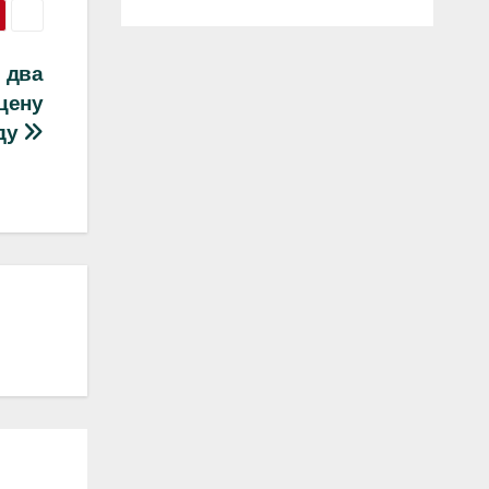
л два
цену
оду