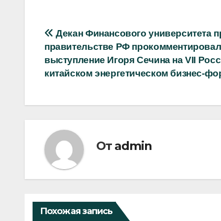
Навигация
Декан Финансового университета п
правительстве РФ прокомментирова
по
выступление Игоря Сечина на VII Рос
записям
китайском энергетическом бизнес-фо
От
admin
Похожая запись