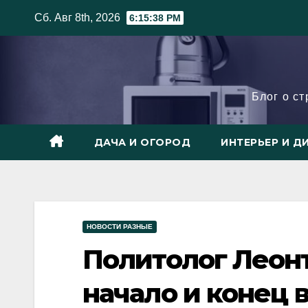
Skip
Сб. Авг 8th, 2026
6:15:39 PM
to
content
Блог о с
ДАЧА И ОГОРОД
ИНТЕРЬЕР И Д
НОВОСТИ РАЗНЫЕ
Политолог Леонт
начало и конец 