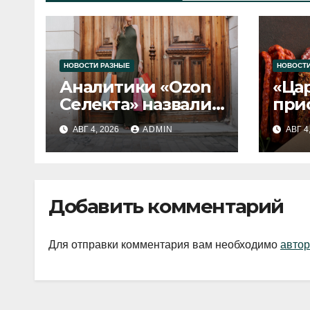
НОВОСТИ РАЗНЫЕ
НОВОСТИ
Аналитики «Ozon
«Ца
Селекта» назвали
при
fashion-тренды
вып
АВГ 4, 2026
ADMIN
АВГ 4
2026 года
Добавить комментарий
Для отправки комментария вам необходимо
автор