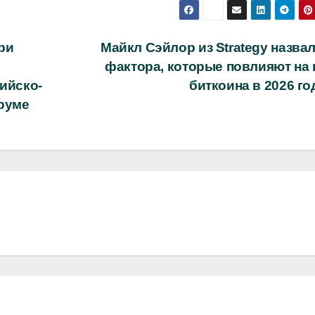
ри
Майкл Сэйлор из Strategy назва
л
фактора, которые повлияют на 
сийско-
биткоина в 2026 г
руме