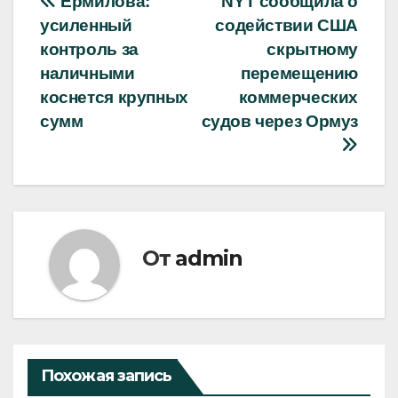
Навигация
Ермилова:
NYT сообщила о
усиленный
содействии США
по
контроль за
скрытному
записям
наличными
перемещению
коснется крупных
коммерческих
сумм
судов через Ормуз
От
admin
Похожая запись