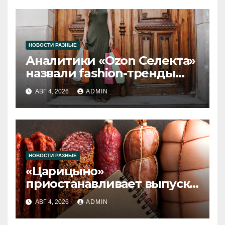
НОВОСТИ РАЗНЫЕ
Аналитики «Ozon Селекта»
назвали fashion-тренды
2026 года
АВГ 4, 2026
ADMIN
НОВОСТИ РАЗНЫЕ
«Царицыно»
приостанавливает выпуск
продукции
АВГ 4, 2026
ADMIN