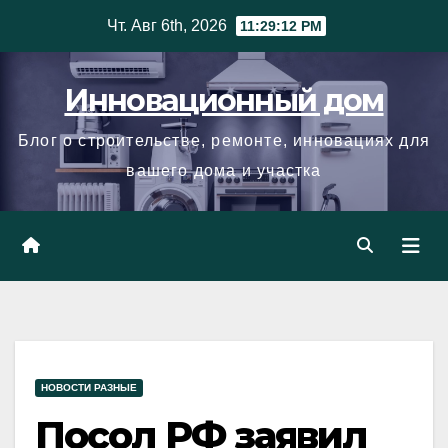
Skip
Чт. Авг 6th, 2026
11:29:13 PM
to
content
Инновационный дом
Блог о строительстве, ремонте, инновациях для
вашего дома и участка
НОВОСТИ РАЗНЫЕ
Посол РФ заявил