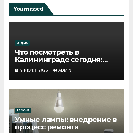
You missed
ОТДЫХ
Что посмотреть в
Калининграде сегодня:
путеводитель по самому
9 ИЮЛЯ, 2026
ADMIN
западному городу России
РЕМОНТ
Умные лампы: внедрение в
процесс ремонта