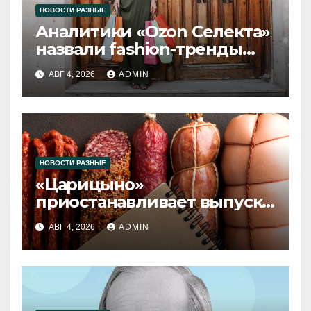
НОВОСТИ РАЗНЫЕ
Аналитики «Ozon Селекта»
назвали fashion-тренды
2026 года
АВГ 4, 2026
ADMIN
НОВОСТИ РАЗНЫЕ
«Царицыно»
приостанавливает выпуск
продукции
АВГ 4, 2026
ADMIN