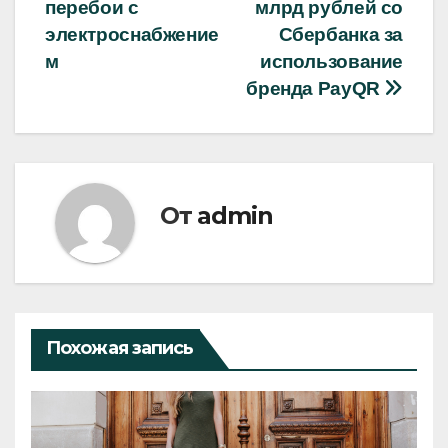
по
перебои с
млрд рублей со
записям
электроснабжение
Сбербанка за
м
использование
бренда PayQR
От
admin
Похожая запись