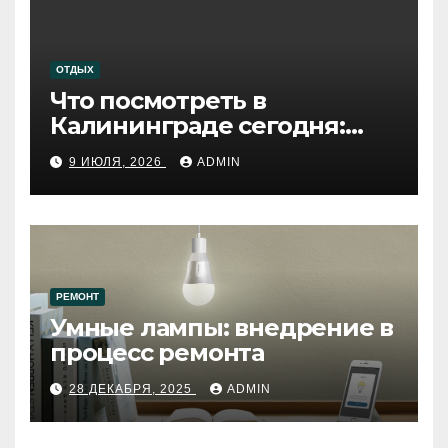
ОТДЫХ
Что посмотреть в
Калининграде сегодня:
путеводитель по самому
9 ИЮЛЯ, 2026
ADMIN
западному городу России
РЕМОНТ
Умные лампы: внедрение в
процесс ремонта
28 ДЕКАБРЯ, 2025
ADMIN