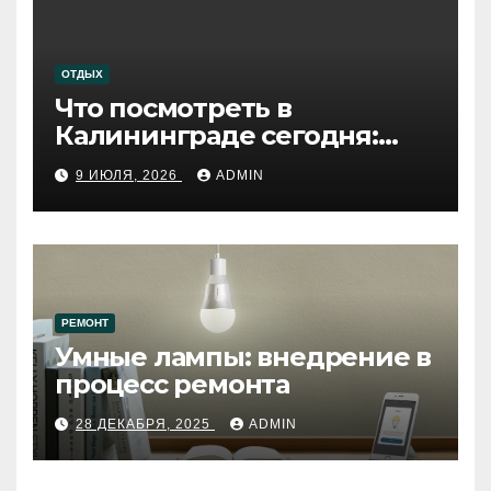
ОТДЫХ
Что посмотреть в
Калининграде сегодня:
путеводитель по самому
9 ИЮЛЯ, 2026
ADMIN
западному городу России
РЕМОНТ
Умные лампы: внедрение в
процесс ремонта
28 ДЕКАБРЯ, 2025
ADMIN