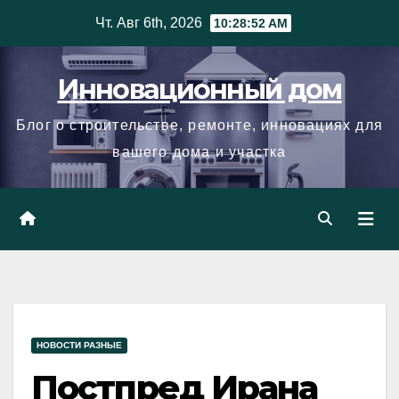
Skip
Чт. Авг 6th, 2026
10:28:53 AM
to
content
Инновационный дом
Блог о строительстве, ремонте, инновациях для
вашего дома и участка
НОВОСТИ РАЗНЫЕ
Постпред Ирана