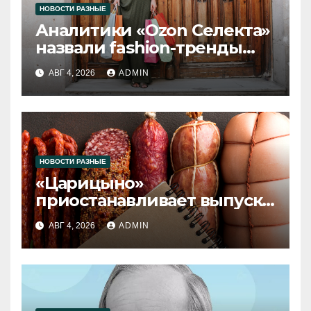
НОВОСТИ РАЗНЫЕ
Аналитики «Ozon Селекта»
назвали fashion-тренды
2026 года
АВГ 4, 2026
ADMIN
НОВОСТИ РАЗНЫЕ
«Царицыно»
приостанавливает выпуск
продукции
АВГ 4, 2026
ADMIN