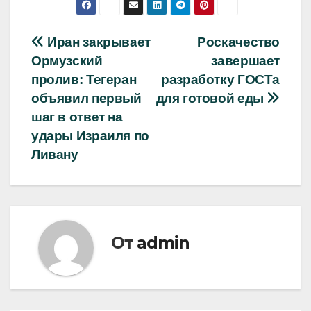
Навигация
Иран закрывает
Роскачество
Ормузский
завершает
по
пролив: Тегеран
разработку ГОСТа
записям
объявил первый
для готовой еды
шаг в ответ на
удары Израиля по
Ливану
От
admin