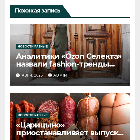
Похожая запись
НОВОСТИ РАЗНЫЕ
Аналитики «Ozon Селекта»
назвали fashion-тренды
2026 года
АВГ 4, 2026
ADMIN
НОВОСТИ РАЗНЫЕ
«Царицыно»
приостанавливает выпуск