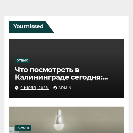
You missed
ОТДЫХ
Что посмотреть в
Калининграде сегодня:
путеводитель по самому
9 ИЮЛЯ, 2026
ADMIN
западному городу России
РЕМОНТ