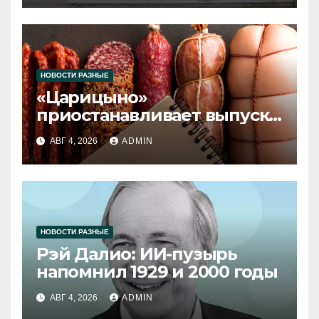
НОВОСТИ РАЗНЫЕ
«Царицыно»
приостанавливает выпуск
продукции
АВГ 4, 2026
ADMIN
НОВОСТИ РАЗНЫЕ
Рэй Далио: ИИ-пузырь
напомнил 1929 и 2000 годы
АВГ 4, 2026
ADMIN