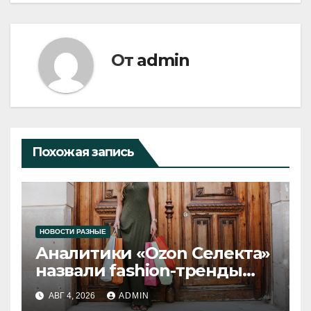
От
admin
Похожая запись
НОВОСТИ РАЗНЫЕ
Аналитики «Ozon Селекта»
назвали fashion-тренды
2026 года
АВГ 4, 2026
ADMIN