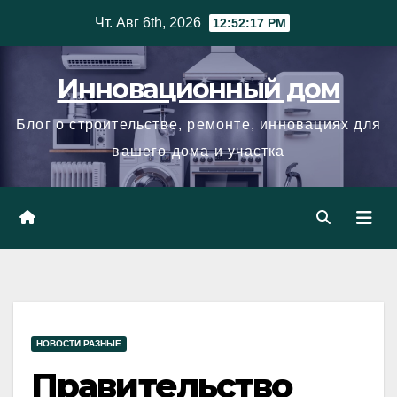
Skip
Чт. Авг 6th, 2026
12:52:18 PM
to
content
Инновационный дом
Блог о строительстве, ремонте, инновациях для
вашего дома и участка
НОВОСТИ РАЗНЫЕ
Правительство