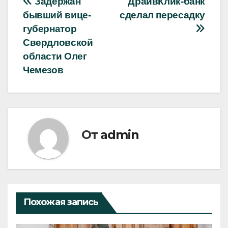
Навигация
Задержан
ДрайвКлик-банк
бывший вице-
сделал пересадку
по
губернатор
записям
Свердловской
области Олег
Чемезов
От
admin
Похожая запись