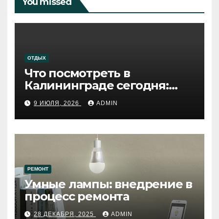
You missed
ОТДЫХ
Что посмотреть в
Калининграде сегодня:
путеводитель по самому
9 ИЮЛЯ, 2026
ADMIN
западному городу России
РЕМОНТ
Умные лампы: внедрение в
процесс ремонта
28 ДЕКАБРЯ, 2025
ADMIN