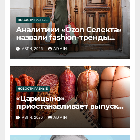
НОВОСТИ РАЗНЫЕ
Аналитики «Ozon Селекта»
назвали fashion-тренды
2026 года
АВГ 4, 2026
ADMIN
НОВОСТИ РАЗНЫЕ
«Царицыно»
приостанавливает выпуск
продукции
АВГ 4, 2026
ADMIN