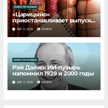
НОВОСТИ РАЗНЫЕ
«Царицыно»
приостанавливает выпуск
продукции
АВГ 4, 2026
ADMIN
НОВОСТИ РАЗНЫЕ
Рэй Далио: ИИ-пузырь
напомнил 1929 и 2000 годы
АВГ 4, 2026
ADMIN