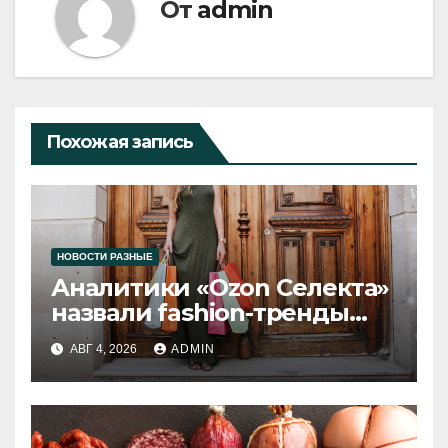
От
admin
Похожая запись
НОВОСТИ РАЗНЫЕ
Аналитики «Ozon Селекта»
назвали fashion-тренды
2026 года
АВГ 4, 2026
ADMIN