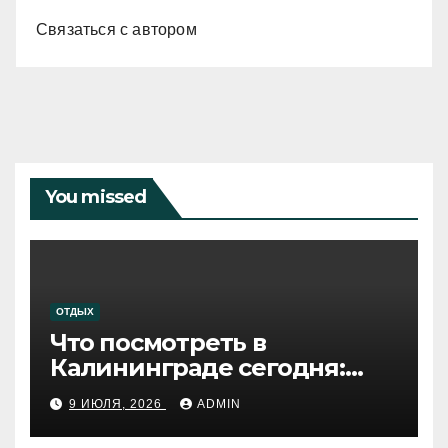
Связаться с автором
You missed
ОТДЫХ
Что посмотреть в
Калининграде сегодня:
путеводитель по самому
9 ИЮЛЯ, 2026
ADMIN
западному городу России