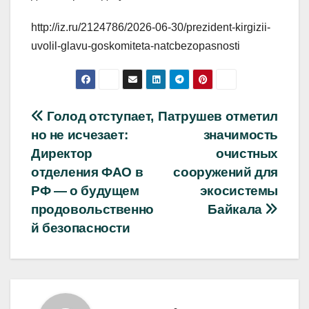
http://iz.ru/2124786/2026-06-30/prezident-kirgizii-
uvolil-glavu-goskomiteta-natcbezopasnosti
Навигация
Голод отступает,
Патрушев отметил
но не исчезает:
значимость
по
Директор
очистных
записям
отделения ФАО в
сооружений для
РФ — о будущем
экосистемы
продовольственно
Байкала
й безопасности