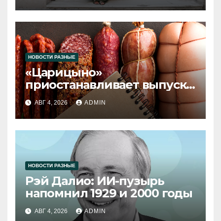
НОВОСТИ РАЗНЫЕ
«Царицыно»
приостанавливает выпуск
продукции
АВГ 4, 2026
ADMIN
НОВОСТИ РАЗНЫЕ
Рэй Далио: ИИ-пузырь
напомнил 1929 и 2000 годы
АВГ 4, 2026
ADMIN