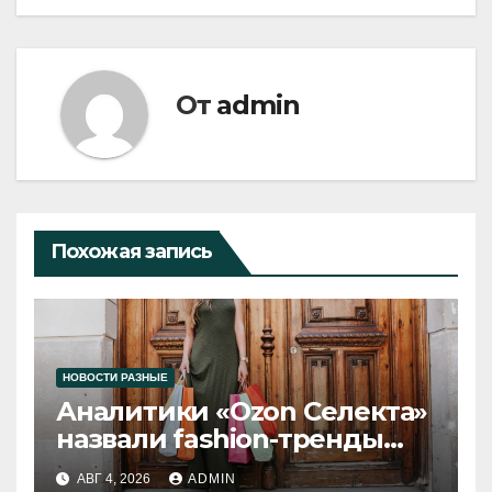
От
admin
Похожая запись
НОВОСТИ РАЗНЫЕ
Аналитики «Ozon Селекта»
назвали fashion-тренды
2026 года
АВГ 4, 2026
ADMIN