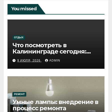
You missed
ОТДЫХ
Что посмотреть в
Калининграде сегодня:
путеводитель по самому
9 ИЮЛЯ, 2026
ADMIN
западному городу России
РЕМОНТ
Умные лампы: внедрение в
процесс ремонта