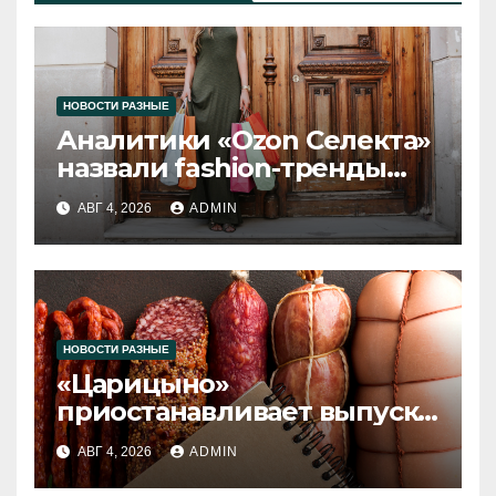
НОВОСТИ РАЗНЫЕ
Аналитики «Ozon Селекта»
назвали fashion-тренды
2026 года
АВГ 4, 2026
ADMIN
НОВОСТИ РАЗНЫЕ
«Царицыно»
приостанавливает выпуск
продукции
АВГ 4, 2026
ADMIN