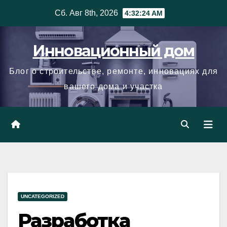
Skip
Сб. Авг 8th, 2026
4:32:25 AM
to
content
Инновационный дом
Блог о строительстве, ремонте, инновациях для
вашего дома и участка
UNCATEGORIZED
Разработка