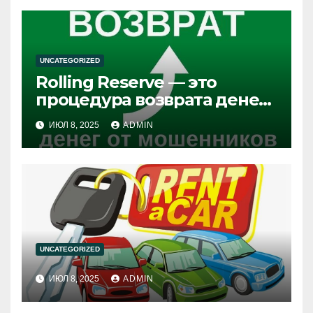
UNCATEGORIZED
Rolling Reserve — это
процедура возврата денег
из брокерских компаний
ИЮЛ 8, 2025
ADMIN
UNCATEGORIZED
ИЮЛ 8, 2025
ADMIN