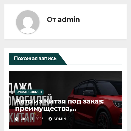
От
admin
Похожая запись
UNCATEGORIZED
Авто из Китая под заказ:
преимущества,
особенности и советы по
ИЮЛ 21, 2025
ADMIN
выбору