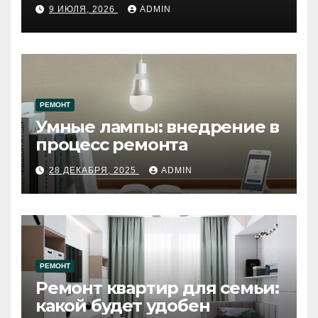
путеводитель по самому
9 ИЮЛЯ, 2026
ADMIN
западному городу России
РЕМОНТ
Умные лампы: внедрение в
процесс ремонта
28 ДЕКАБРЯ, 2025
ADMIN
РЕМОНТ
Ремонт квартир для семьи:
какой будет удобен