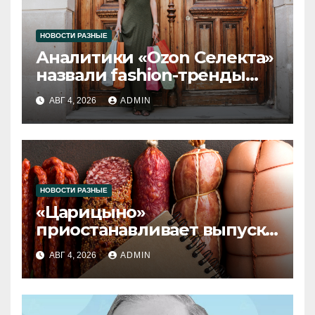
НОВОСТИ РАЗНЫЕ
Аналитики «Ozon Селекта»
назвали fashion-тренды
2026 года
АВГ 4, 2026
ADMIN
НОВОСТИ РАЗНЫЕ
«Царицыно»
приостанавливает выпуск
продукции
АВГ 4, 2026
ADMIN