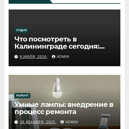
ОТДЫХ
Что посмотреть в
Калининграде сегодня:
путеводитель по самому
9 ИЮЛЯ, 2026
ADMIN
западному городу России
РЕМОНТ
Умные лампы: внедрение в
процесс ремонта
28 ДЕКАБРЯ, 2025
ADMIN