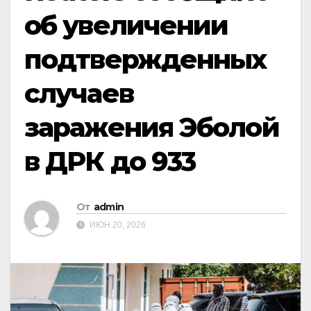
об увеличении
подтвержденных
случаев
заражения Эболой
в ДРК до 933
От
admin
ИЮН 20, 2026