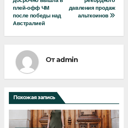
досрочно вышла в
рекордного
записям
плей-офф ЧМ
давления продаж
после победы над
альткоинов
Австралией
От
admin
Похожая запись