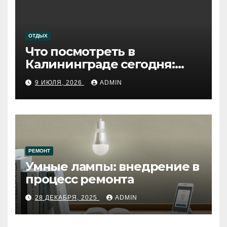
ОТДЫХ
Что посмотреть в
Калининграде сегодня:
путеводитель по самому
9 ИЮЛЯ, 2026
ADMIN
западному городу России
РЕМОНТ
Умные лампы: внедрение в
процесс ремонта
28 ДЕКАБРЯ, 2025
ADMIN