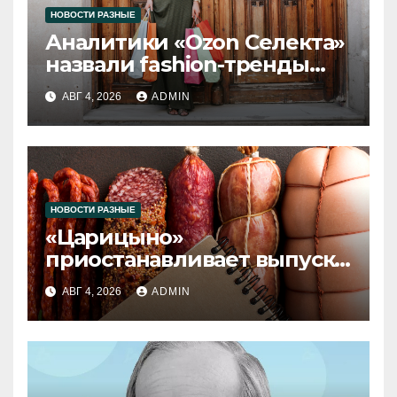
НОВОСТИ РАЗНЫЕ
Аналитики «Ozon Селекта»
назвали fashion-тренды
2026 года
АВГ 4, 2026
ADMIN
НОВОСТИ РАЗНЫЕ
«Царицыно»
приостанавливает выпуск
продукции
АВГ 4, 2026
ADMIN