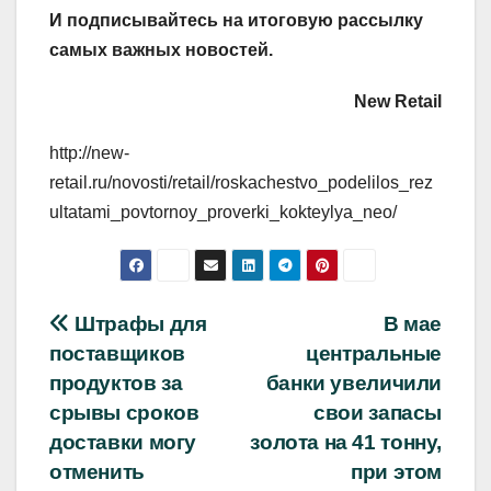
И
подписывайтесь
на итоговую рассылку
самых важных новостей.
New Retail
http://new-
retail.ru/novosti/retail/roskachestvo_podelilos_rez
ultatami_povtornoy_proverki_kokteylya_neo/
Навигация
Штрафы для
В мае
поставщиков
центральные
по
продуктов за
банки увеличили
записям
срывы сроков
свои запасы
доставки могу
золота на 41 тонну,
отменить
при этом