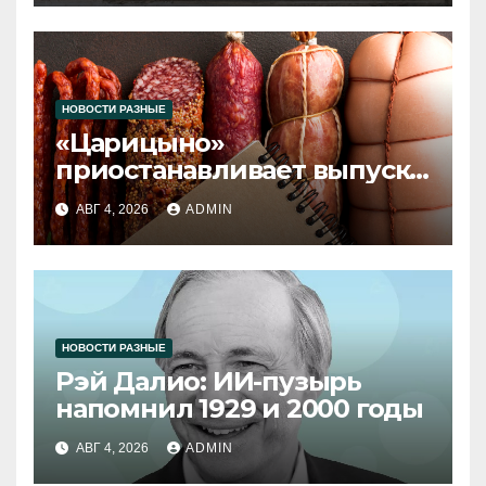
НОВОСТИ РАЗНЫЕ
«Царицыно»
приостанавливает выпуск
продукции
АВГ 4, 2026
ADMIN
НОВОСТИ РАЗНЫЕ
Рэй Далио: ИИ-пузырь
напомнил 1929 и 2000 годы
АВГ 4, 2026
ADMIN