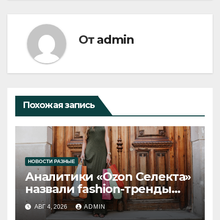
От
admin
Похожая запись
НОВОСТИ РАЗНЫЕ
Аналитики «Ozon Селекта»
назвали fashion-тренды
2026 года
АВГ 4, 2026
ADMIN