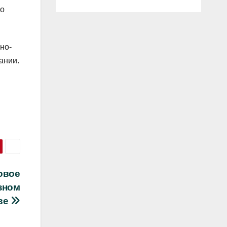
по
но-
ании.
овое
зном
ве