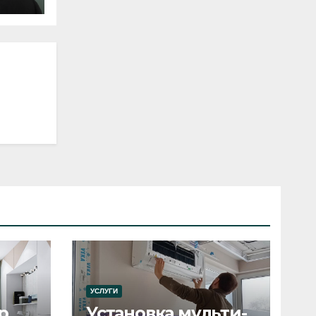
УСЛУГИ
р
Установка мульти-