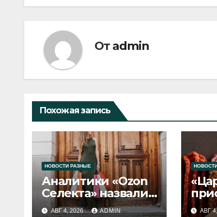
От
admin
Похожая запись
НОВОСТИ РАЗНЫЕ
НОВОСТИ
Аналитики «Ozon
«Ца
Селекта» назвали
при
fashion-тренды
вып
АВГ 4, 2026
ADMIN
АВГ 4