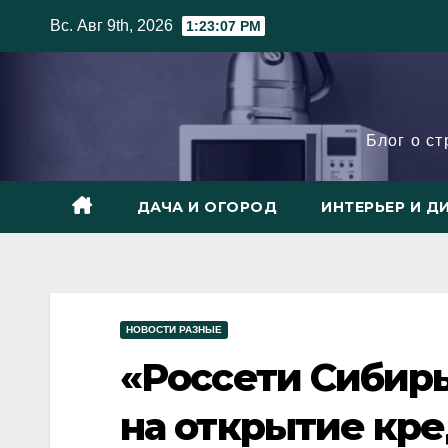
Skip
Вс. Авг 9th, 2026
1:23:09 PM
to
content
Блог о с
ДАЧА И ОГОРОД
ИНТЕРЬЕР И Д
НОВОСТИ РАЗНЫЕ
«Россети Сибир
на открытие кре