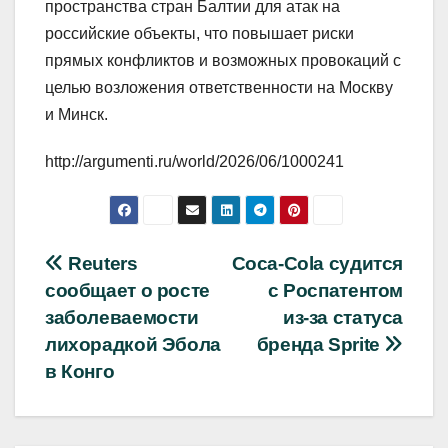
пространства стран Балтии для атак на
российские объекты, что повышает риски
прямых конфликтов и возможных провокаций с
целью возложения ответственности на Москву
и Минск.
http://argumenti.ru/world/2026/06/1000241
Навигация
Reuters
Coca‑Cola судится
сообщает о росте
с Роспатентом
по
заболеваемости
из‑за статуса
записям
лихорадкой Эбола
бренда Sprite
в Конго