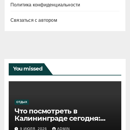
Политика конфиденциальности
Связаться с автором
You missed
ОТДЫХ
Что посмотреть в
Калининграде сегодня:
путеводитель по самому
9 ИЮЛЯ, 2026
ADMIN