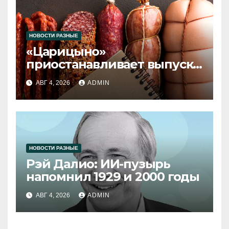
НОВОСТИ РАЗНЫЕ
«Царицыно»
приостанавливает выпуск
продукции
АВГ 4, 2026
ADMIN
НОВОСТИ РАЗНЫЕ
Рэй Далио: ИИ-пузырь
напомнил 1929 и 2000 годы
АВГ 4, 2026
ADMIN