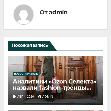
От
admin
Похожая запись
НОВОСТИ РАЗНЫЕ
Аналитики «Ozon Селекта»
назвали fashion-тренды
2026 года
АВГ 4, 2026
ADMIN