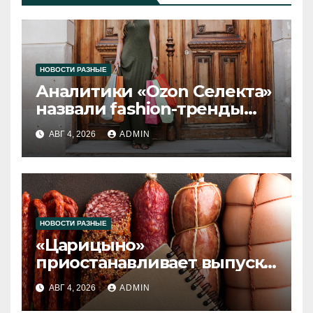
НОВОСТИ РАЗНЫЕ
Аналитики «Ozon Селекта»
назвали fashion-тренды
2026 года
АВГ 4, 2026
ADMIN
НОВОСТИ РАЗНЫЕ
«Царицыно»
приостанавливает выпуск
продукции
АВГ 4, 2026
ADMIN