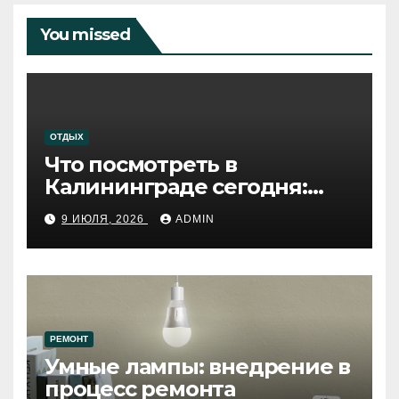
You missed
ОТДЫХ
Что посмотреть в
Калининграде сегодня:
путеводитель по самому
9 ИЮЛЯ, 2026
ADMIN
западному городу России
РЕМОНТ
Умные лампы: внедрение в
процесс ремонта