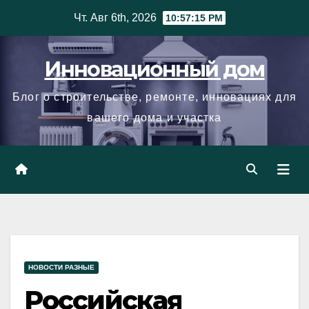
Skip
Чт. Авг 6th, 2026
10:57:16 PM
to
content
Инновационный дом
Блог о строительстве, ремонте, инновациях для
вашего дома и участка
НОВОСТИ РАЗНЫЕ
Российская