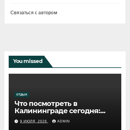
Связаться с автором
You missed
ОТДЫХ
Что посмотреть в
Калининграде сегодня:
путеводитель по самому
9 ИЮЛЯ, 2026
ADMIN
западному городу России