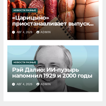
НОВОСТИ РАЗНЫЕ
«Царицыно»
приостанавливает выпуск
продукции
АВГ 4, 2026
ADMIN
НОВОСТИ РАЗНЫЕ
Рэй Далио: ИИ-пузырь
напомнил 1929 и 2000 годы
АВГ 4, 2026
ADMIN