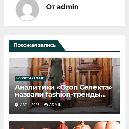
От
admin
Похожая запись
НОВОСТИ РАЗНЫЕ
Аналитики «Ozon Селекта»
назвали fashion-тренды
2026 года
АВГ 4, 2026
ADMIN