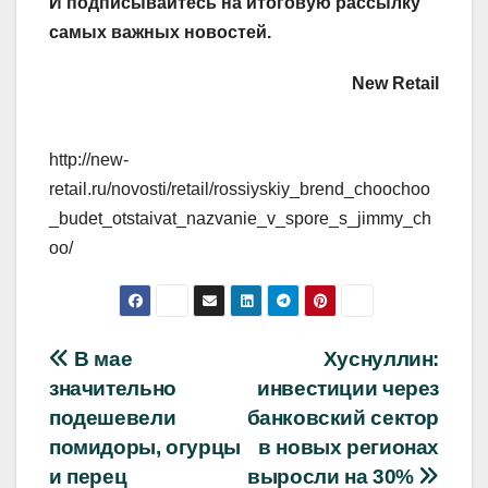
И
подписывайтесь
на итоговую рассылку
самых важных новостей.
New Retail
http://new-
retail.ru/novosti/retail/rossiyskiy_brend_choochoo
_budet_otstaivat_nazvanie_v_spore_s_jimmy_ch
oo/
Навигация
В мае
Хуснуллин:
значительно
инвестиции через
по
подешевели
банковский сектор
записям
помидоры, огурцы
в новых регионах
и перец
выросли на 30%