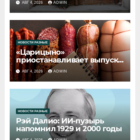
АВГ 4, 2026
ADMIN
НОВОСТИ РАЗНЫЕ
«Царицыно»
приостанавливает выпуск
продукции
АВГ 4, 2026
ADMIN
НОВОСТИ РАЗНЫЕ
Рэй Далио: ИИ-пузырь
напомнил 1929 и 2000 годы
АВГ 4, 2026
ADMIN