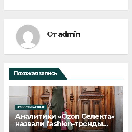
От
admin
Похожая запись
НОВОСТИ РАЗНЫЕ
Аналитики «Ozon Селекта»
назвали fashion-тренды
2026 года