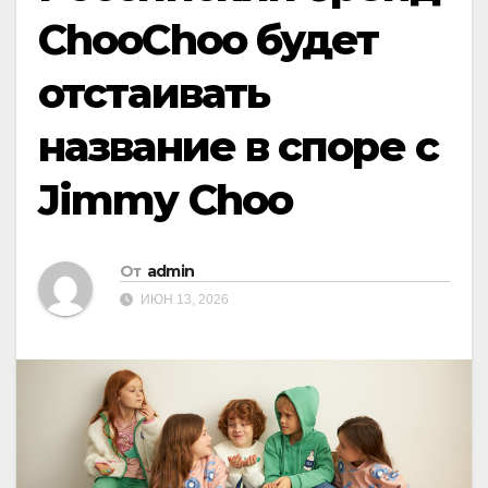
ChooChoo будет
отстаивать
название в споре с
Jimmy Choo
От
admin
ИЮН 13, 2026