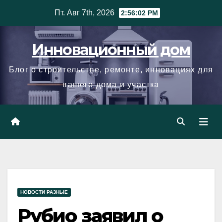
Skip
Пт. Авг 7th, 2026
2:56:02 PM
to
content
Инновационный дом
Блог о строительстве, ремонте, инновациях для
вашего дома и участка
НОВОСТИ РАЗНЫЕ
Рубио заявил о