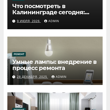
Что посмотреть в
Калининграде сегодня:
путеводитель по самому
9 ИЮЛЯ, 2026
ADMIN
западному городу России
РЕМОНТ
Умные лампы: внедрение в
процесс ремонта
28 ДЕКАБРЯ, 2025
ADMIN
РЕМОНТ