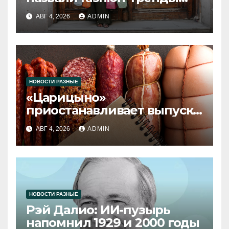
2026 года
АВГ 4, 2026
ADMIN
НОВОСТИ РАЗНЫЕ
«Царицыно»
приостанавливает выпуск
продукции
АВГ 4, 2026
ADMIN
НОВОСТИ РАЗНЫЕ
Рэй Далио: ИИ-пузырь
напомнил 1929 и 2000 годы