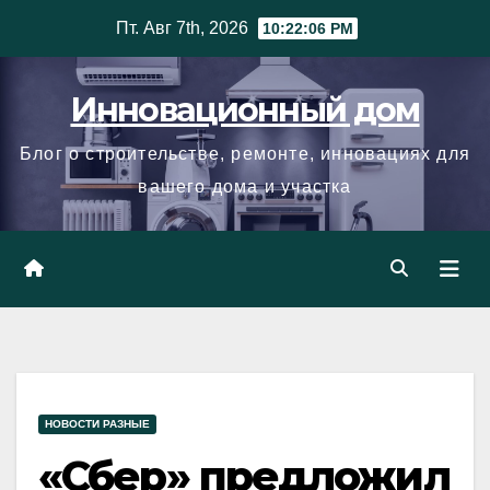
Skip
Пт. Авг 7th, 2026
10:22:07 PM
to
content
Инновационный дом
Блог о строительстве, ремонте, инновациях для
вашего дома и участка
НОВОСТИ РАЗНЫЕ
«Сбер» предложил