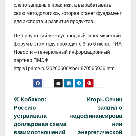
слепо западные практики, а вырабатывать
свою методологию», которая станет фундамент
для экспорта и развития продуктов.
Петербургский международный экономический
форум в этом году проходит с 3 по 6 июня. РИА
Новости – генеральный информационный
партнер ПМЭФ.
http://1prime.ru/20260606/sber-870565936.html
Навигация
Кобяков:
Игорь Сечин
Россию
заявил о
по
устраивала
недофинансирова
записям
долларовая схема
нии
взаимоотношений
энергетической