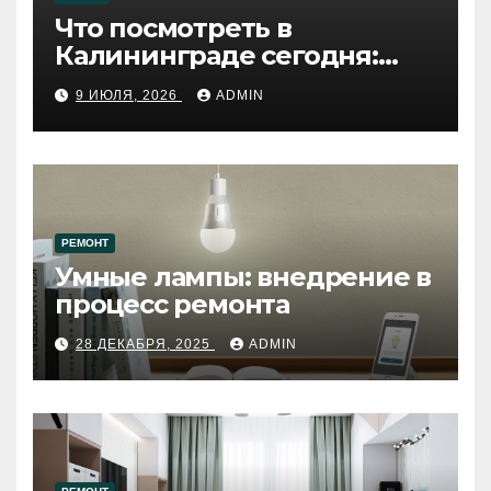
Что посмотреть в
Калининграде сегодня:
путеводитель по самому
9 ИЮЛЯ, 2026
ADMIN
западному городу России
РЕМОНТ
Умные лампы: внедрение в
процесс ремонта
28 ДЕКАБРЯ, 2025
ADMIN