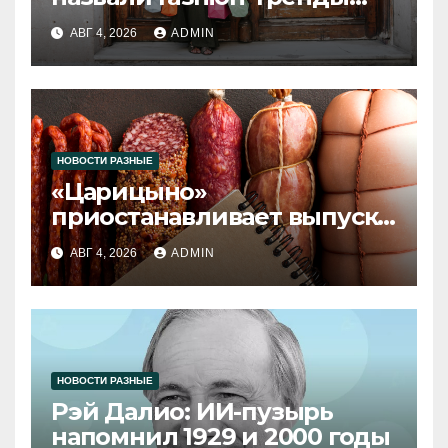
2026 года
АВГ 4, 2026
ADMIN
НОВОСТИ РАЗНЫЕ
«Царицыно»
приостанавливает выпуск
продукции
АВГ 4, 2026
ADMIN
НОВОСТИ РАЗНЫЕ
Рэй Далио: ИИ-пузырь
напомнил 1929 и 2000 годы