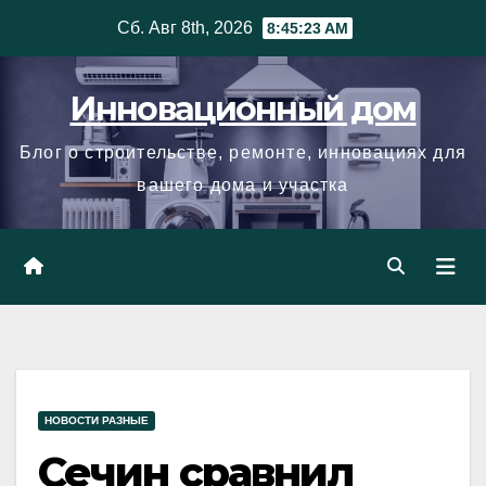
Skip
Сб. Авг 8th, 2026
8:45:24 AM
to
content
Инновационный дом
Блог о строительстве, ремонте, инновациях для
вашего дома и участка
НОВОСТИ РАЗНЫЕ
Сечин сравнил