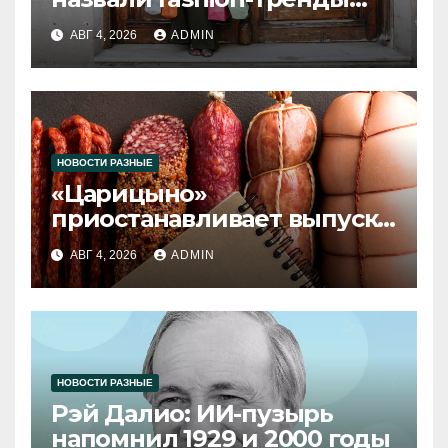
2026 года
АВГ 4, 2026
ADMIN
НОВОСТИ РАЗНЫЕ
«Царицыно»
приостанавливает выпуск
продукции
АВГ 4, 2026
ADMIN
НОВОСТИ РАЗНЫЕ
Рэй Далио: ИИ-пузырь
напомнил 1929 и 2000 годы