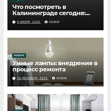
Что посмотреть в
Калининграде сегодня:
путеводитель по самому
9 ИЮЛЯ, 2026
ADMIN
западному городу России
РЕМОНТ
Умные лампы: внедрение в
процесс ремонта
28 ДЕКАБРЯ, 2025
ADMIN