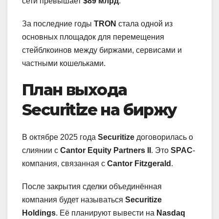
сети превышает
$89 млрд
.
За последние годы
TRON
стала одной из
основных площадок для перемещения
стейблкоинов между биржами, сервисами и
частными кошельками.
План выхода
Securitize на биржу
В октябре 2025 года
Securitize
договорилась о
слиянии с
Cantor Equity Partners II
. Это
SPAC
-
компания, связанная с
Cantor Fitzgerald
.
После закрытия сделки объединённая
компания будет называться
Securitize
Holdings
. Её планируют вывести на
Nasdaq