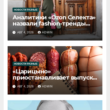
НОВОСТИ РАЗНЫЕ
Аналитики «Ozon Селекта»
назвали fashion-тренды
2026 года
АВГ 4, 2026
ADMIN
НОВОСТИ РАЗНЫЕ
«Царицыно»
приостанавливает выпуск
продукции
АВГ 4, 2026
ADMIN