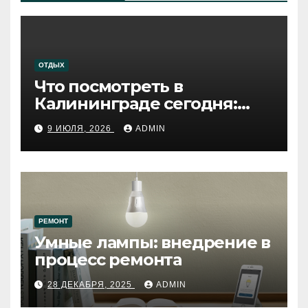
ОТДЫХ
Что посмотреть в
Калининграде сегодня:
путеводитель по самому
9 ИЮЛЯ, 2026
ADMIN
западному городу России
РЕМОНТ
Умные лампы: внедрение в
процесс ремонта
28 ДЕКАБРЯ, 2025
ADMIN