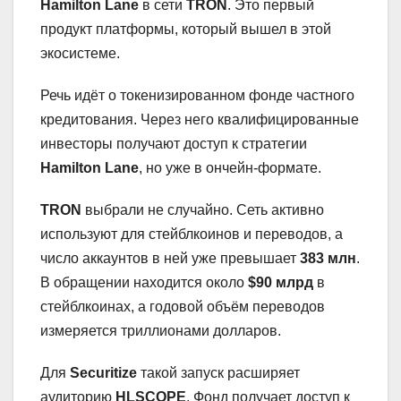
Hamilton Lane
в сети
TRON
. Это первый
продукт платформы, который вышел в этой
экосистеме.
Речь идёт о токенизированном фонде частного
кредитования. Через него квалифицированные
инвесторы получают доступ к стратегии
Hamilton Lane
, но уже в ончейн-формате.
TRON
выбрали не случайно. Сеть активно
используют для стейблкоинов и переводов, а
число аккаунтов в ней уже превышает
383 млн
.
В обращении находится около
$90 млрд
в
стейблкоинах, а годовой объём переводов
измеряется триллионами долларов.
Для
Securitize
такой запуск расширяет
аудиторию
HLSCOPE
. Фонд получает доступ к