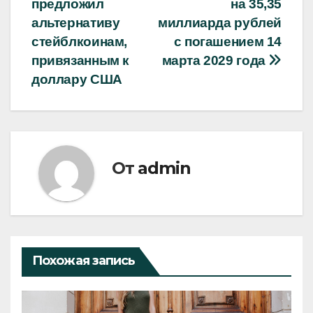
предложил
на 35,35
записям
альтернативу
миллиарда рублей
стейблкоинам,
с погашением 14
привязанным к
марта 2029 года
доллару США
От
admin
Похожая запись