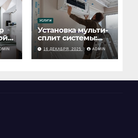
УСЛУГИ
р
Установка мульти-
ой
сплит системы:
пошаговое
DMIN
16 ДЕКАБРЯ, 2025
ADMIN
руководство