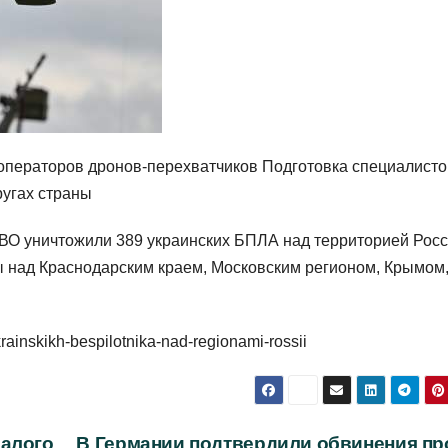
 операторов дронов-перехватчиков Подготовка специалисто
ругах страны
ВО уничтожили 389 украинских БПЛА над территорией Росс
ы над Краснодарским краем, Московским регионом, Крымом
krainskikh-bespilotnika-nad-regionami-rossii
малого
В Германии подтвердили обвинения пр