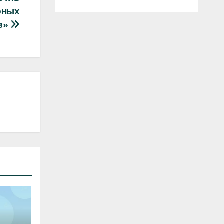
рных
в»