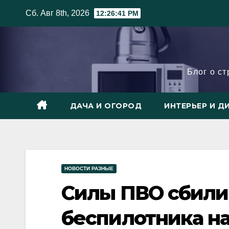
Skip
Сб. Авг 8th, 2026
12:26:42 PM
to
content
Блог о с
ДАЧА И ОГОРОД
ИНТЕРЬЕР И Д
НОВОСТИ РАЗНЫЕ
Силы ПВО сбили
беспилотника н