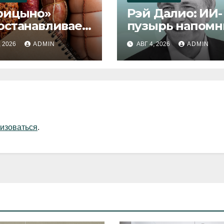
рицыно»
Рэй Далио: ИИ-
останавливает
пузырь напомн
уск продукции
1929 и 2000 год
, 2026
ADMIN
АВГ 4, 2026
ADMIN
изоваться
.