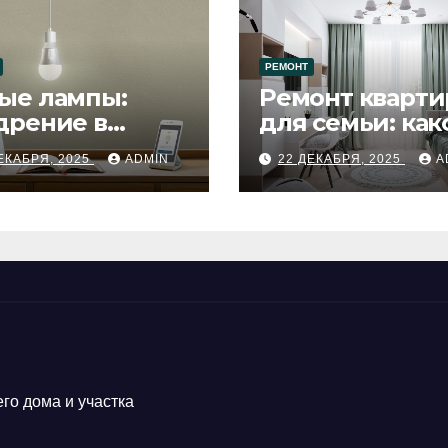
РЕМОНТ
ые лампы:
Ремонт кварти
дрение в
для семьи: как
цесс ремонта
будет удобен
ЕКАБРЯ, 2025
ADMIN
22 ДЕКАБРЯ, 2025
A
го дома и участка