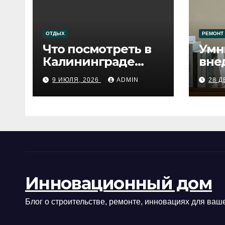
ОТДЫХ
РЕМОНТ
Что посмотреть в
Умн
Калининграде
вне
сегодня:
про
9 ИЮЛЯ, 2026
ADMIN
28 Д
путеводитель по
самому западному
городу России
Инновационный дом
Блог о строительстве, ремонте, инновациях для ваше