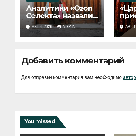
Аналитики «Ozon
«Ца
Селекта» назвали
при
fashion-тренды
вып
АВГ 4, 2026
ADMIN
АВГ 4
2026 года
Добавить комментарий
Для отправки комментария вам необходимо
автор
You missed