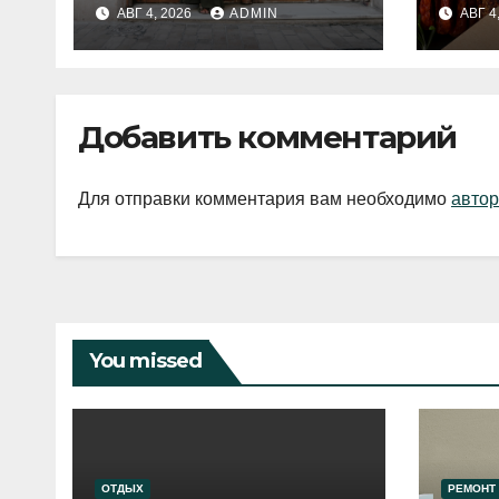
fashion-тренды
вып
АВГ 4, 2026
ADMIN
АВГ 4
2026 года
Добавить комментарий
Для отправки комментария вам необходимо
автор
You missed
ОТДЫХ
РЕМОНТ