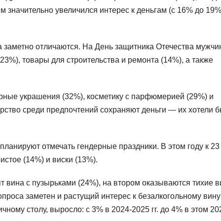
им значительно увеличился интерес к деньгам (с 16% до 19%
а заметно отличаются. На День защитника Отечества мужч
23%), товары для строительства и ремонта (14%), а также
ные украшения (32%), косметику с парфюмерией (29%) и
рство среди предпочтений сохраняют деньги — их хотели 
планируют отмечать гендерные праздники. В этом году к 23
стое (14%) и виски (13%).
т вина с пузырьками (24%), на втором оказываются тихие в
опроса заметен и растущий интерес к безалкогольному вину
ному столу, выросло: с 3% в 2024-2025 гг. до 4% в этом 20