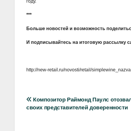
году.
***
Больше новостей и возможность поделитьс
И
подписывайтесь
на итоговую рассылку с
http://new-retail.ru/novosti/retail/simplewine_
Навигация
Композитор Раймонд Паулс отозвал
своих представителей доверенности
по
записям