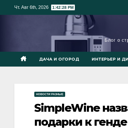
Skip
Чт. Авг 6th, 2026
1:42:29 PM
to
content
Блог о с
ДАЧА И ОГОРОД
ИНТЕРЬЕР И Д
НОВОСТИ РАЗНЫЕ
SimpleWine наз
подарки к генд