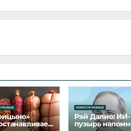
 РАЗНЫЕ
НОВОСТИ РАЗНЫЕ
рицыно»
Рэй Далио: ИИ-
останавливает
пузырь напомн