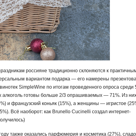
 праздникам россияне традиционно склоняются к практичны
версальным вариантом подарка — его намерены презентов
винотек SimpleWine по итогам проведенного опроса среди 
ок алкоголь готовы больше 2/3 опрашиваемых — 71%. Из ни
%) и французский коньяк (15%), а женщины — игристое (25
). Всё наоборот: как Brunello Cucinelli создал интернет-
получилось)
году также оказались парфюмерия и косметика (27%), сладо