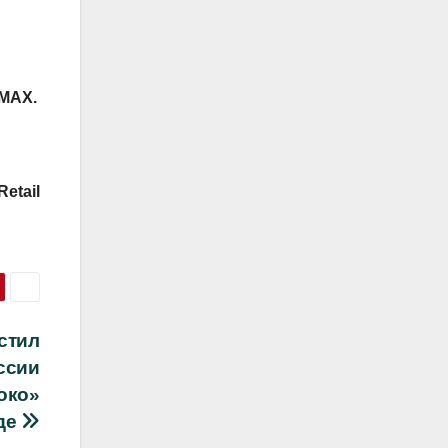
MAX
.
etail
стил
ссии
око»
яде