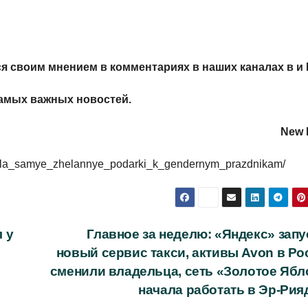
я своим мнением в комментариях в наших каналах в
и
амых важных новостей.
New R
nazvala_samye_zhelannye_podarki_k_gendernym_prazdnikam/
 у
Главное за неделю: «Яндекс» запу
новый сервис такси, активы Avon в Ро
сменили владельца, сеть «Золотое Ябл
начала работать в Эр-Ри