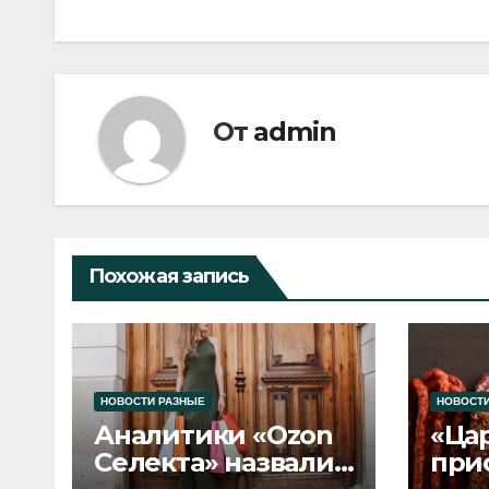
От
admin
Похожая запись
НОВОСТИ РАЗНЫЕ
НОВОСТИ
Аналитики «Ozon
«Ца
Селекта» назвали
при