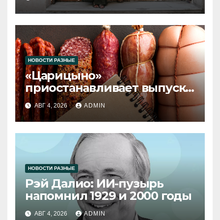
НОВОСТИ РАЗНЫЕ
«Царицыно»
приостанавливает выпуск
продукции
АВГ 4, 2026
ADMIN
НОВОСТИ РАЗНЫЕ
Рэй Далио: ИИ-пузырь
напомнил 1929 и 2000 годы
АВГ 4, 2026
ADMIN