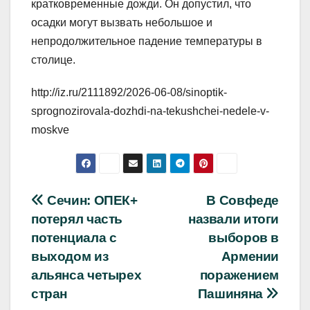
кратковременные дожди. Он допустил, что
осадки могут вызвать небольшое и
непродолжительное падение температуры в
столице.
http://iz.ru/2111892/2026-06-08/sinoptik-
sprognozirovala-dozhdi-na-tekushchei-nedele-v-
moskve
Навигация
Сечин: ОПЕК+
В Совфеде
потерял часть
назвали итоги
по
потенциала с
выборов в
записям
выходом из
Армении
альянса четырех
поражением
стран
Пашиняна