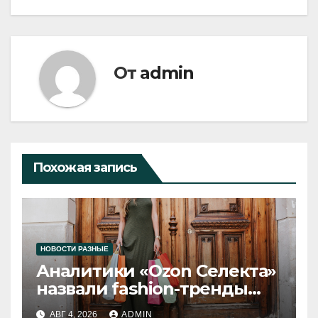
От
admin
Похожая запись
НОВОСТИ РАЗНЫЕ
Аналитики «Ozon Селекта»
назвали fashion-тренды
2026 года
АВГ 4, 2026
ADMIN