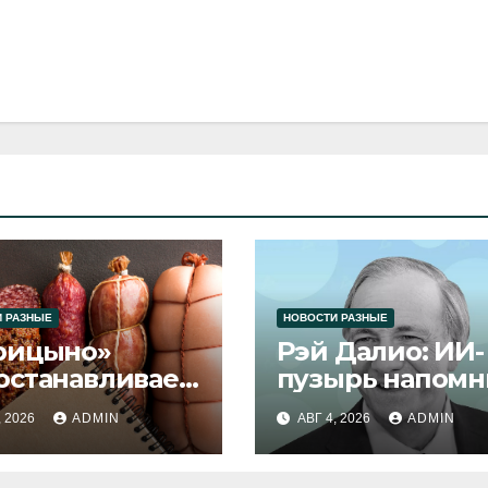
 РАЗНЫЕ
НОВОСТИ РАЗНЫЕ
рицыно»
Рэй Далио: ИИ-
останавливает
пузырь напомн
уск продукции
1929 и 2000 год
, 2026
ADMIN
АВГ 4, 2026
ADMIN