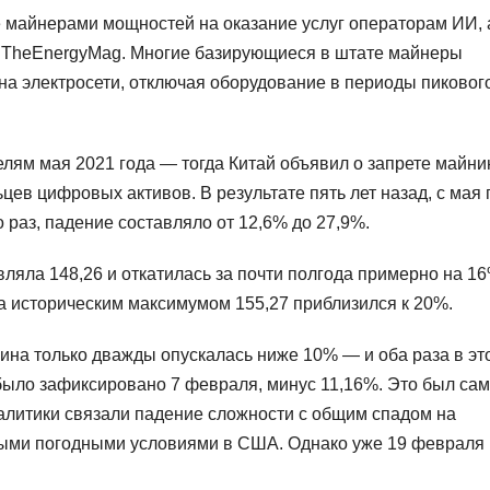
 майнерами мощностей на оказание услуг операторам ИИ, 
ки TheEnergyMag. Многие базирующиеся в штате майнеры
на электросети, отключая оборудование в периоды пиковог
елям мая 2021 года — тогда Китай объявил о запрете майни
цев цифровых активов. В результате пять лет назад, с мая 
 раз, падение составляло от 12,6% до 27,9%.
вляла 148,26 и откатилась за почти полгода примерно на 16
а историческим максимумом 155,27 приблизился к 20%.
ина только дважды опускалась ниже 10% — и оба раза в эт
 было зафиксировано 7 февраля, минус 11,16%. Это был са
аналитики связали падение сложности с общим спадом на
ными погодными условиями в США. Однако уже 19 февраля