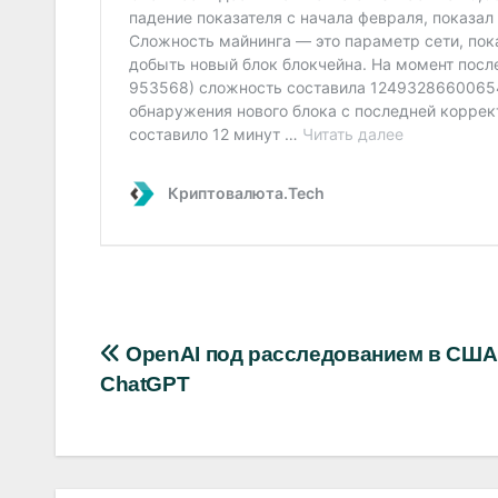
Навигация
OpenAI под расследованием в США 
ChatGPT
по
записям