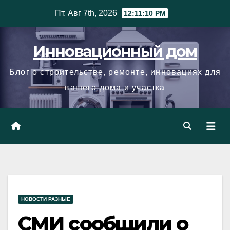
Skip
Пт. Авг 7th, 2026
12:11:11 PM
to
content
Инновационный дом
Блог о строительстве, ремонте, инновациях для
вашего дома и участка
НОВОСТИ РАЗНЫЕ
СМИ сообщили о