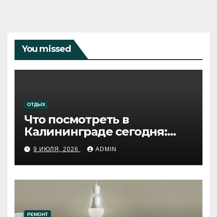
You missed
ОТДЫХ
Что посмотреть в
Калининграде сегодня:
путеводитель по самому
9 ИЮЛЯ, 2026
ADMIN
западному городу России
РЕМОНТ