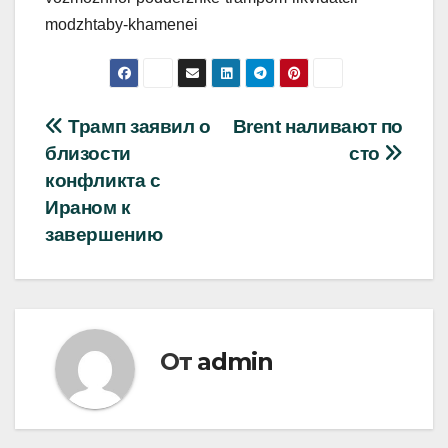
modzhtaby-khamenei
Навигация
Трамп заявил о
Brent наливают по
близости
сто
по
конфликта с
записям
Ираном к
завершению
От
admin