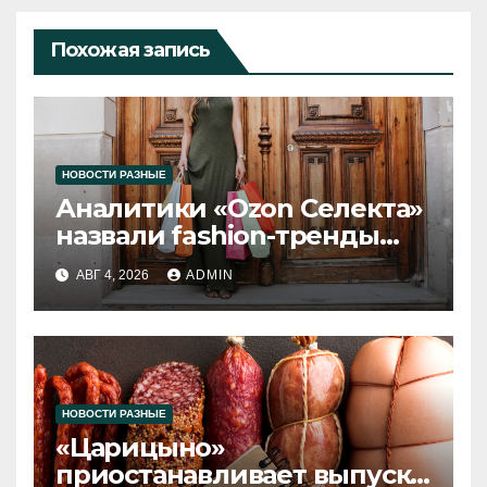
Похожая запись
НОВОСТИ РАЗНЫЕ
Аналитики «Ozon Селекта»
назвали fashion-тренды
2026 года
АВГ 4, 2026
ADMIN
НОВОСТИ РАЗНЫЕ
«Царицыно»
приостанавливает выпуск