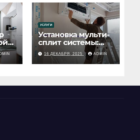
УСЛУГИ
р
Установка мульти-
ой
сплит системы:
пошаговое
DMIN
16 ДЕКАБРЯ, 2025
ADMIN
руководство