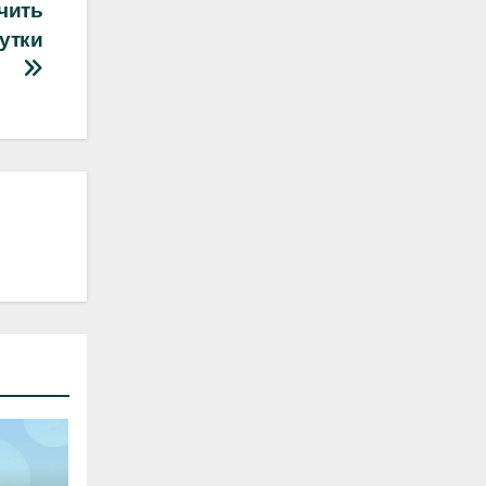
чить
утки