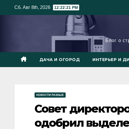
Skip
Сб. Авг 8th, 2026
12:22:22 PM
to
content
Блог о с
ДАЧА И ОГОРОД
ИНТЕРЬЕР И Д
НОВОСТИ РАЗНЫЕ
Совет директоро
одобрил выделе