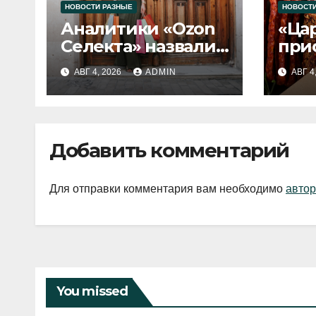
НОВОСТИ РАЗНЫЕ
НОВОСТИ
Аналитики «Ozon
«Ца
Селекта» назвали
при
fashion-тренды
вып
АВГ 4, 2026
ADMIN
АВГ 4
2026 года
Добавить комментарий
Для отправки комментария вам необходимо
автор
You missed