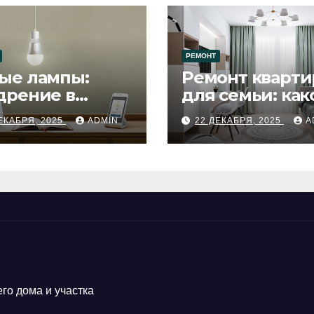
РЕМОНТ
ые лампы:
Ремонт кварти
дрение в
для семьи: как
цесс ремонта
будет удобен
ЕКАБРЯ, 2025
ADMIN
22 ДЕКАБРЯ, 2025
A
го дома и участка