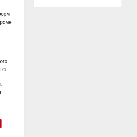
форм
Кроме
я
ого
нка.
а
я