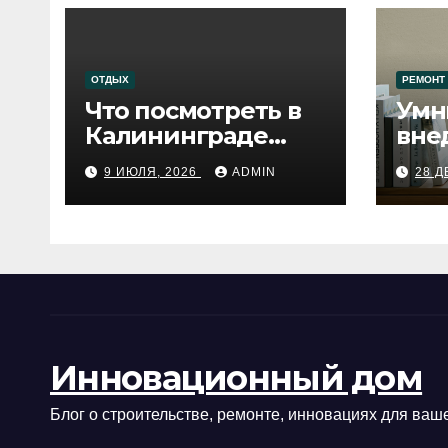
ОТДЫХ
РЕМОНТ
Что посмотреть в
Умн
Калининграде
вне
сегодня:
про
9 ИЮЛЯ, 2026
ADMIN
28 Д
путеводитель по
самому западному
городу России
Инновационный дом
Блог о строительстве, ремонте, инновациях для ваше