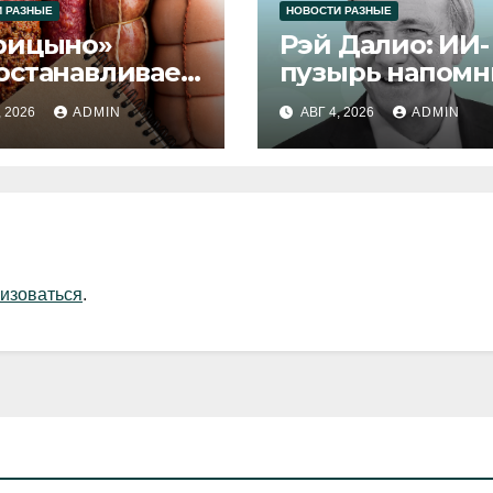
 РАЗНЫЕ
НОВОСТИ РАЗНЫЕ
рицыно»
Рэй Далио: ИИ-
останавливает
пузырь напомн
уск продукции
1929 и 2000 год
, 2026
ADMIN
АВГ 4, 2026
ADMIN
изоваться
.