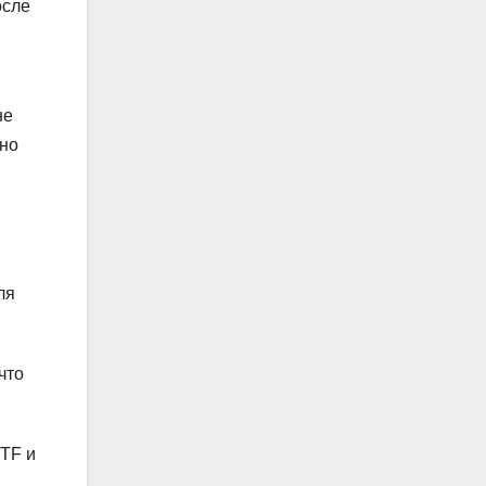
осле
не
 но
ля
что
ETF и