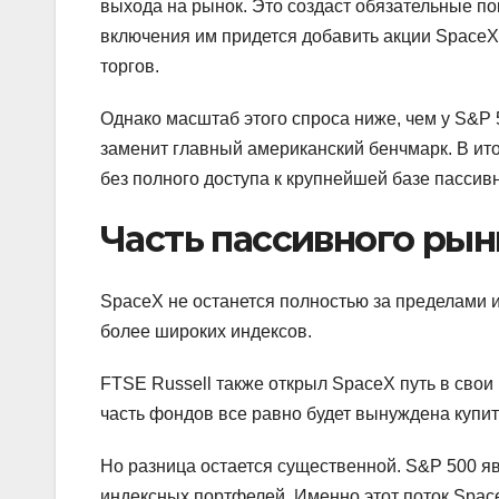
выхода на рынок. Это создаст обязательные п
включения им придется добавить акции SpaceX
торгов.
Однако масштаб этого спроса ниже, чем у S&P 
заменит главный американский бенчмарк. В ито
без полного доступа к крупнейшей базе пассивн
Часть пассивного рын
SpaceX не останется полностью за пределами и
более широких индексов.
FTSE Russell также открыл SpaceX путь в свои
часть фондов все равно будет вынуждена купи
Но разница остается существенной. S&P 500 я
индексных портфелей. Именно этот поток SpaceX