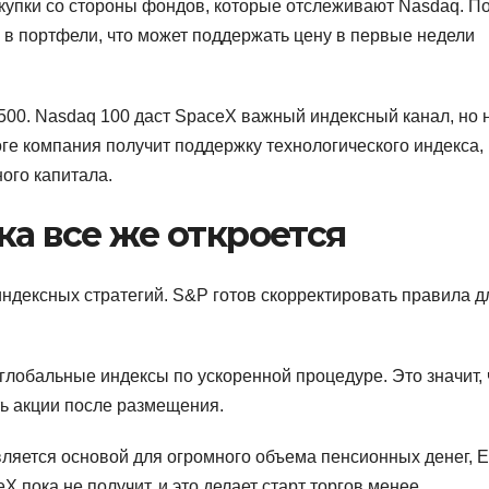
окупки со стороны фондов, которые отслеживают Nasdaq. П
 в портфели, что может поддержать цену в первые недели
500. Nasdaq 100 даст SpaceX важный индексный канал, но 
ге компания получит поддержку технологического индекса,
ого капитала.
ка все же откроется
ндексных стратегий. S&P готов скорректировать правила д
 глобальные индексы по ускоренной процедуре. Это значит, 
ть акции после размещения.
вляется основой для огромного объема пенсионных денег, 
 пока не получит, и это делает старт торгов менее