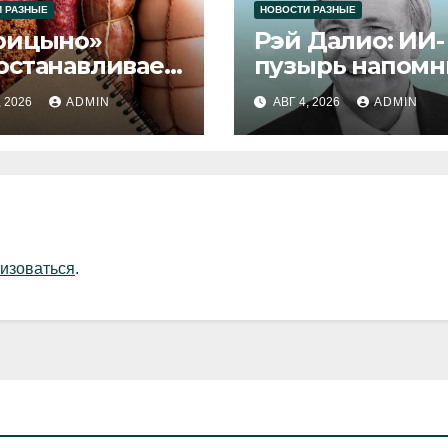
 РАЗНЫЕ
НОВОСТИ РАЗНЫЕ
рицыно»
Рэй Далио: ИИ-
останавливает
пузырь напомн
уск продукции
1929 и 2000 год
, 2026
ADMIN
АВГ 4, 2026
ADMIN
изоваться
.