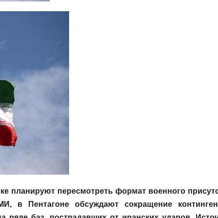
ике планируют пересмотреть формат военного присут
МИ, в Пентагоне обсуждают сокращение континген
а ряде баз, пострадавших от иранских ударов. Исто