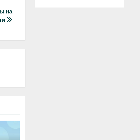
ы на
ии