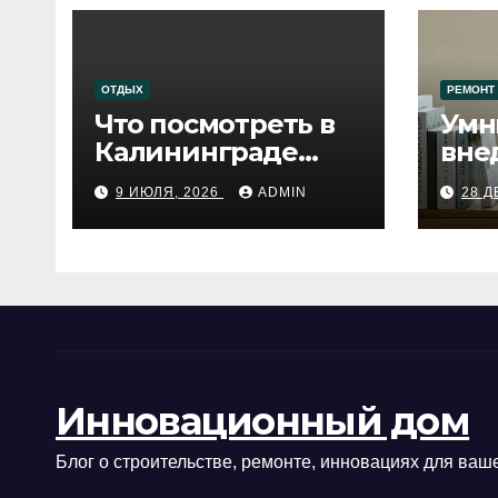
ОТДЫХ
РЕМОНТ
Что посмотреть в
Умн
Калининграде
вне
сегодня:
про
9 ИЮЛЯ, 2026
ADMIN
28 Д
путеводитель по
самому западному
городу России
Инновационный дом
Блог о строительстве, ремонте, инновациях для ваше