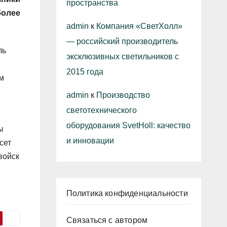
пространства
более
admin
к
Компания «СветХолл»
— российский производитель
ль
эксклюзивных светильников с
2015 года
м
admin
к
Производство
светотехнического
оборудования SvetHoll: качество
ы
и инновации
сет
войск
Политика конфиденциальности
Связаться с автором