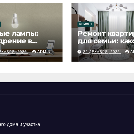
РЕМОНТ
ые лампы:
Ремонт кварти
дрение в
для семьи: как
цесс ремонта
будет удобен
ЕКАБРЯ, 2025
ADMIN
22 ДЕКАБРЯ, 2025
A
го дома и участка