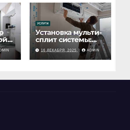
УСЛУГИ
р
Установка мульти-
ой
сплит системы:
пошаговое
DMIN
16 ДЕКАБРЯ, 2025
ADMIN
руководство