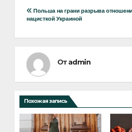
Навигация
Польша на грани разрыва отношени
нацисткой Украиной
по
записям
От
admin
Похожая запись