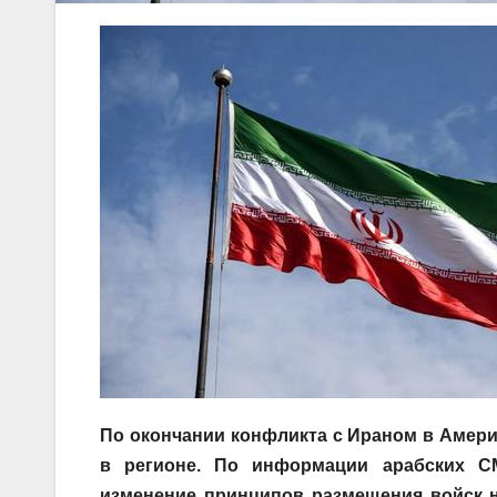
По окончании конфликта с Ираном в Амер
в регионе. По информации арабских С
изменение принципов размещения войск н