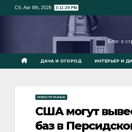
Skip
Сб. Авг 8th, 2026
3:11:30 PM
to
content
Блог о с
ДАЧА И ОГОРОД
ИНТЕРЬЕР И Д
НОВОСТИ РАЗНЫЕ
США могут вывес
баз в Персидско