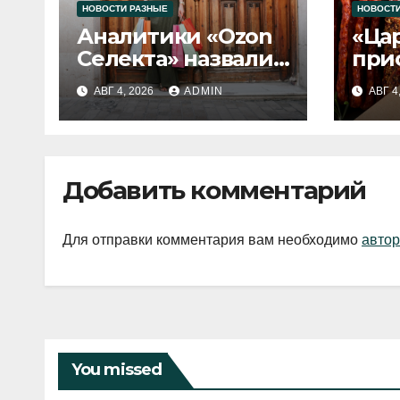
НОВОСТИ РАЗНЫЕ
НОВОСТИ
Аналитики «Ozon
«Ца
Селекта» назвали
при
fashion-тренды
вып
АВГ 4, 2026
ADMIN
АВГ 4
2026 года
Добавить комментарий
Для отправки комментария вам необходимо
автор
You missed