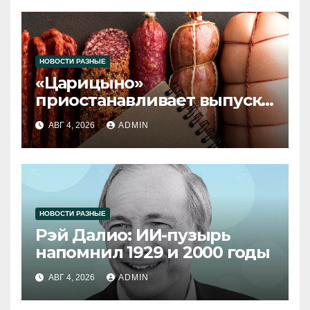
НОВОСТИ РАЗНЫЕ
«Царицыно»
приостанавливает выпуск
продукции
АВГ 4, 2026
ADMIN
НОВОСТИ РАЗНЫЕ
Рэй Далио: ИИ-пузырь
напомнил 1929 и 2000 годы
АВГ 4, 2026
ADMIN