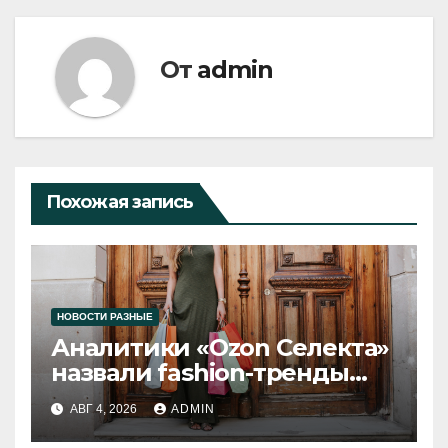
От
admin
Похожая запись
НОВОСТИ РАЗНЫЕ
Аналитики «Ozon Селекта»
назвали fashion-тренды
2026 года
АВГ 4, 2026
ADMIN