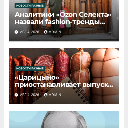
НОВОСТИ РАЗНЫЕ
Аналитики «Ozon Селекта»
назвали fashion-тренды
2026 года
АВГ 4, 2026
ADMIN
НОВОСТИ РАЗНЫЕ
«Царицыно»
приостанавливает выпуск
продукции
АВГ 4, 2026
ADMIN