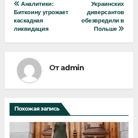
Навигация
Аналитики:
Украинских
Биткоину угрожает
диверсантов
по
каскадная
обезвредили в
записям
ликвидация
Польше
От
admin
Похожая запись