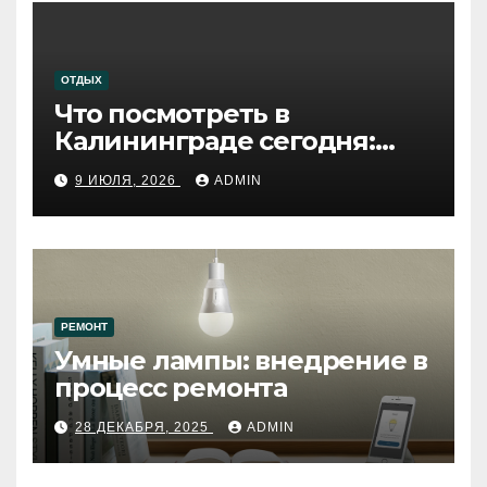
ОТДЫХ
Что посмотреть в
Калининграде сегодня:
путеводитель по самому
9 ИЮЛЯ, 2026
ADMIN
западному городу России
РЕМОНТ
Умные лампы: внедрение в
процесс ремонта
28 ДЕКАБРЯ, 2025
ADMIN