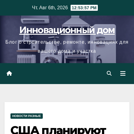
Skip
Чт. Авг 6th, 2026
12:53:58 PM
to
content
Инновационный дом
Блог о строительстве, ремонте, инновациях для
вашего дома и участка
НОВОСТИ РАЗНЫЕ
США планируют