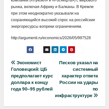
компаний («Лукойл» и «Роснефть») с мирового
рынка, включая Африку и Балканы. В Кремле
при этом неоднократно указывали на
сохраняющийся высокий спрос на российские
энергоресурсы вопреки ограничениям.
http://argumenti.ru/economics/2026/05/997528
Навигация
Экономист
Песков указал на
Головецкий: ЦБ
системный
по
предполагает курс
характер ответа
записям
доллара к концу
России на удары
года 90–95 рублей
по
инфраструктуре