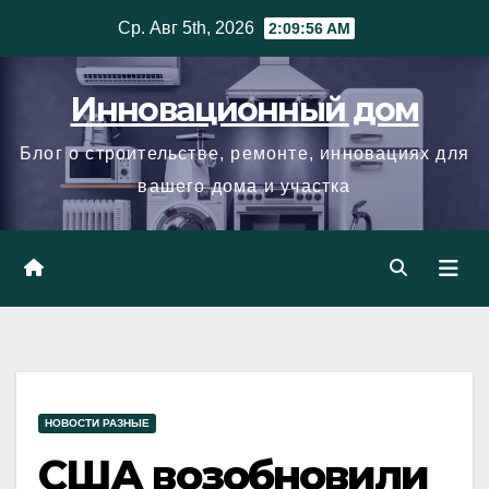
Skip
Ср. Авг 5th, 2026
2:09:57 AM
to
content
Инновационный дом
Блог о строительстве, ремонте, инновациях для
вашего дома и участка
НОВОСТИ РАЗНЫЕ
США возобновили