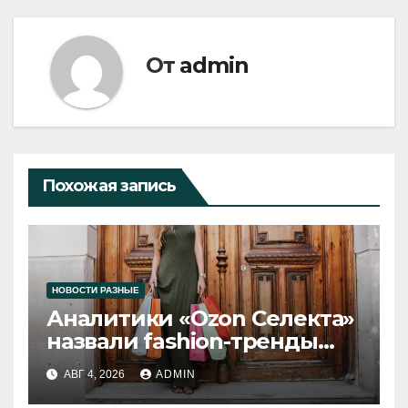
От
admin
Похожая запись
НОВОСТИ РАЗНЫЕ
Аналитики «Ozon Селекта»
назвали fashion-тренды
2026 года
АВГ 4, 2026
ADMIN