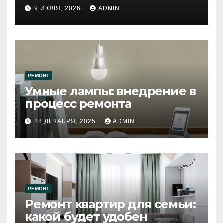
путеводитель по самому
9 ИЮЛЯ, 2026
ADMIN
западному городу России
РЕМОНТ
Умные лампы: внедрение в
процесс ремонта
28 ДЕКАБРЯ, 2025
ADMIN
РЕМОНТ
Ремонт квартир для семьи:
какой будет удобен