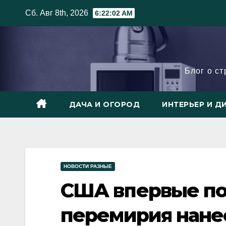
Skip
Сб. Авг 8th, 2026
6:22:03 AM
to
content
Блог о с
ДАЧА И ОГОРОД
ИНТЕРЬЕР И Д
НОВОСТИ РАЗНЫЕ
США впервые по
перемирия нане