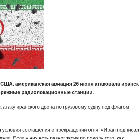
США, американская авиация 26 июня атаковала иранск
ибрежные радиолокационные станции.
а атаку иранского дрона по грузовому судну под флагом
л условия соглашения о прекращении огня. «Иран подписал
ли. Если у них есть разногласия по поводу того, как