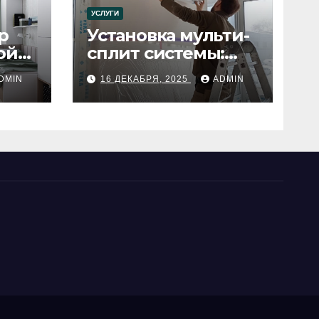
УСЛУГИ
р
Установка мульти-
ой
сплит системы:
пошаговое
DMIN
16 ДЕКАБРЯ, 2025
ADMIN
руководство