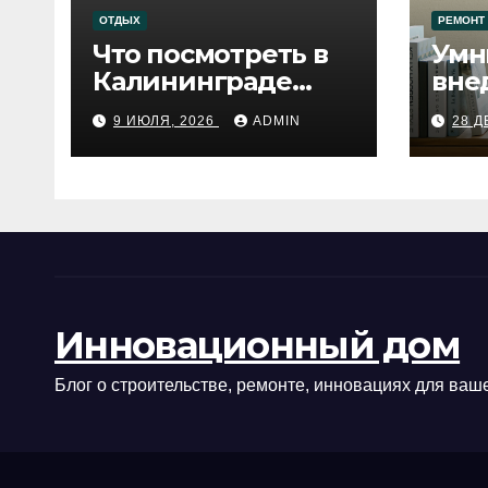
ОТДЫХ
РЕМОНТ
Что посмотреть в
Умн
Калининграде
вне
сегодня:
про
9 ИЮЛЯ, 2026
ADMIN
28 Д
путеводитель по
самому западному
городу России
Инновационный дом
Блог о строительстве, ремонте, инновациях для ваше