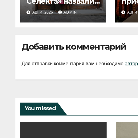
Селекта» назвали
при
fashion-тренды
вып
АВГ 4, 2026
ADMIN
АВГ 4
2026 года
Добавить комментарий
Для отправки комментария вам необходимо
автор
You missed