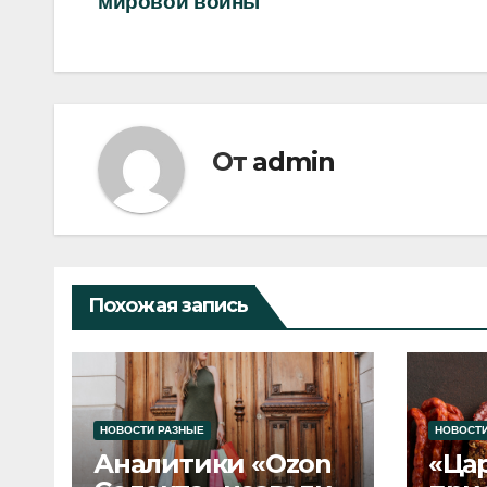
записям
мировой войны
От
admin
Похожая запись
НОВОСТИ РАЗНЫЕ
НОВОСТИ
Аналитики «Ozon
«Ца