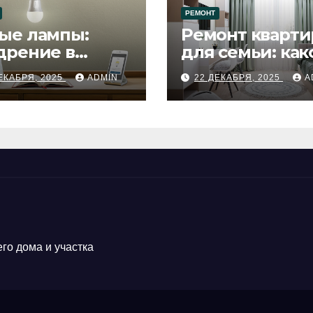
РЕМОНТ
ые лампы:
Ремонт кварти
дрение в
для семьи: как
цесс ремонта
будет удобен
ЕКАБРЯ, 2025
ADMIN
22 ДЕКАБРЯ, 2025
A
го дома и участка