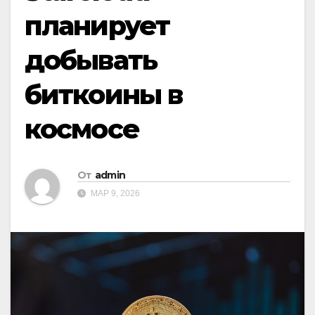
планирует
добывать
биткоины в
космосе
От
admin
МАР 9, 2026