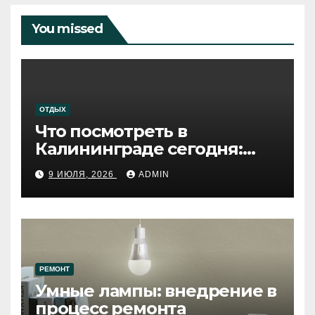
You missed
ОТДЫХ
Что посмотреть в
Калининграде сегодня:
путеводитель по самому
9 ИЮЛЯ, 2026
ADMIN
западному городу России
РЕМОНТ
Умные лампы: внедрение в
процесс ремонта