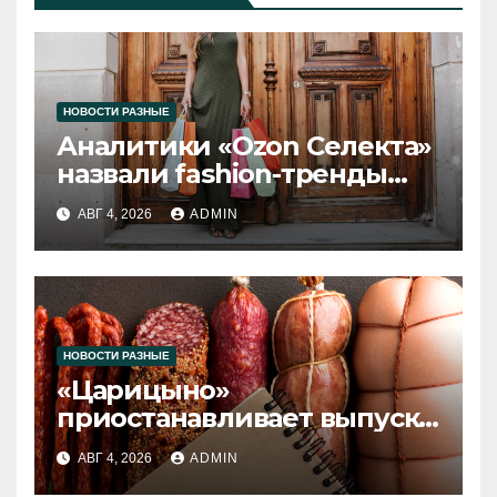
НОВОСТИ РАЗНЫЕ
Аналитики «Ozon Селекта»
назвали fashion-тренды
2026 года
АВГ 4, 2026
ADMIN
НОВОСТИ РАЗНЫЕ
«Царицыно»
приостанавливает выпуск
продукции
АВГ 4, 2026
ADMIN