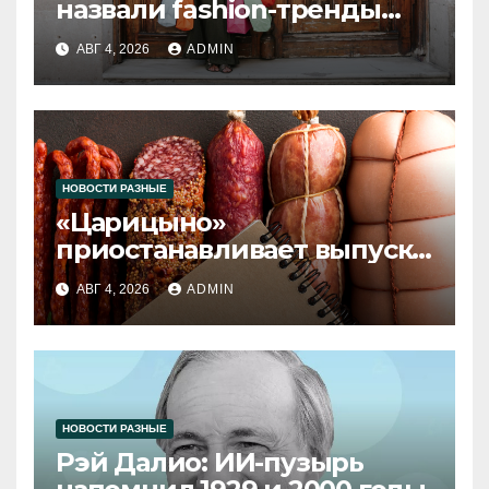
назвали fashion-тренды
2026 года
АВГ 4, 2026
ADMIN
НОВОСТИ РАЗНЫЕ
«Царицыно»
приостанавливает выпуск
продукции
АВГ 4, 2026
ADMIN
НОВОСТИ РАЗНЫЕ
Рэй Далио: ИИ-пузырь