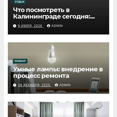
ОТДЫХ
Что посмотреть в
Калининграде сегодня:
путеводитель по самому
9 ИЮЛЯ, 2026
ADMIN
западному городу России
РЕМОНТ
Умные лампы: внедрение в
процесс ремонта
28 ДЕКАБРЯ, 2025
ADMIN