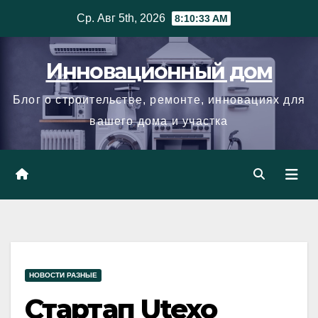
Skip
Ср. Авг 5th, 2026
8:10:34 AM
to
content
Инновационный дом
Блог о строительстве, ремонте, инновациях для
вашего дома и участка
НОВОСТИ РАЗНЫЕ
Стартап Utexo