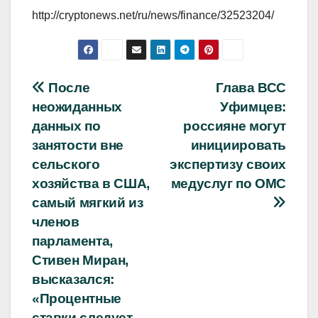
http://cryptonews.net/ru/news/finance/32523204/
Навигация
После
Глава ВСС
неожиданных
Уфимцев:
по
данных по
россияне могут
записям
занятости вне
инициировать
сельского
экспертизу своих
хозяйства в США,
медуслуг по ОМС
самый мягкий из
членов
парламента,
Стивен Миран,
высказался:
«Процентные
ставки следует