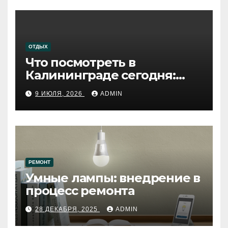
ОТДЫХ
Что посмотреть в
Калининграде сегодня:
путеводитель по самому
9 ИЮЛЯ, 2026
ADMIN
западному городу России
РЕМОНТ
Умные лампы: внедрение в
процесс ремонта
28 ДЕКАБРЯ, 2025
ADMIN