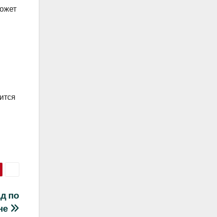
может
дится
д по
не