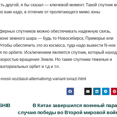
сть другой, я бы сказал — ключевой момент. Такой спутник 
ько вам надо, в отличие от пролетающего мимо зоны
осферных спутников можно обеспечивать надежную связь,
й зоне земного шара — будь то Новосибирск, Приморье или
тобы обеспечить это из космоса, туда надо вывести N-ное
ся по орбите. Исключением является спутник, который нахо
 скоростью вращения Земли. Но такие спутники тяжелые и
ваториальных орбит и т.д и т.п.
-rossii-sozdaiut-alternativnyj-variant-sviazi.html
SHIB
В Китае завершился военный пара
случаю победы во Второй мировой вой