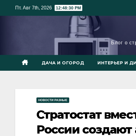
Skip
Пт. Авг 7th, 2026
12:48:32 PM
to
content
Блог о с
ДАЧА И ОГОРОД
ИНТЕРЬЕР И Д
НОВОСТИ РАЗНЫЕ
Стратостат вмес
России создают