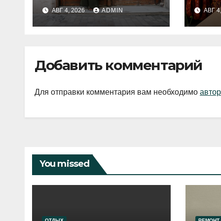
fashion-тренды
вып
АВГ 4, 2026
ADMIN
АВГ 4
2026 года
Добавить комментарий
Для отправки комментария вам необходимо
автор
You missed
ОТДЫХ
РЕМОНТ