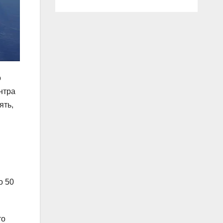
о
нтра
ять,
о 50
то