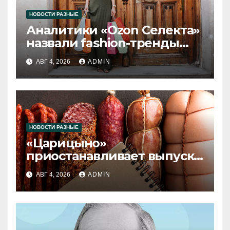
НОВОСТИ РАЗНЫЕ
Аналитики «Ozon Селекта»
назвали fashion-тренды
2026 года
АВГ 4, 2026
ADMIN
НОВОСТИ РАЗНЫЕ
«Царицыно»
приостанавливает выпуск
продукции
АВГ 4, 2026
ADMIN