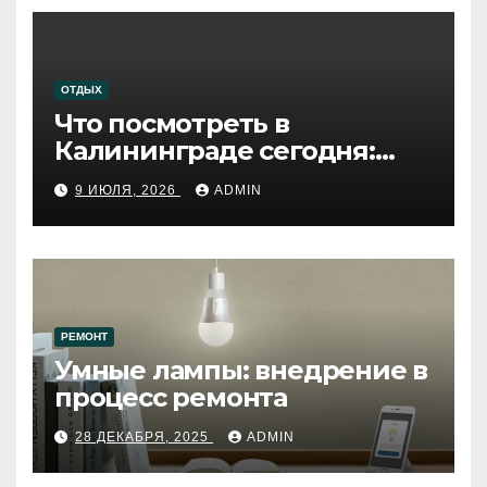
ОТДЫХ
Что посмотреть в
Калининграде сегодня:
путеводитель по самому
9 ИЮЛЯ, 2026
ADMIN
западному городу России
РЕМОНТ
Умные лампы: внедрение в
процесс ремонта
28 ДЕКАБРЯ, 2025
ADMIN