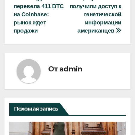
Навигация
перевела 411 BTC
получили доступ к
по
на Coinbase:
генетической
записям
рынок ждет
информации
продажи
американцев
От
admin
Похожая запись