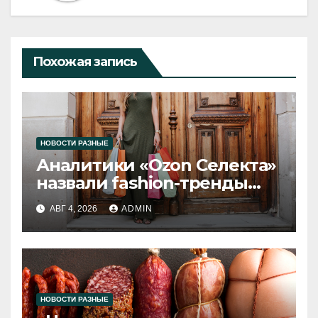
Похожая запись
НОВОСТИ РАЗНЫЕ
Аналитики «Ozon Селекта»
назвали fashion-тренды
2026 года
АВГ 4, 2026
ADMIN
НОВОСТИ РАЗНЫЕ