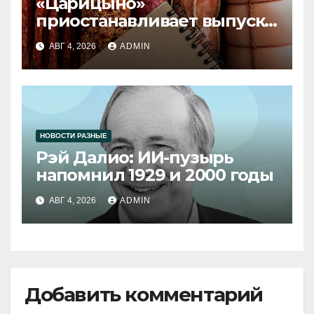
«Царицыно»
приостанавливает выпуск
продукции
АВГ 4, 2026
ADMIN
НОВОСТИ РАЗНЫЕ
Рэй Далио: ИИ-пузырь
напомнил 1929 и 2000 годы
АВГ 4, 2026
ADMIN
Добавить комментарий