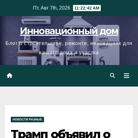
Skip
Пт. Авг 7th, 2026
11:22:43 AM
to
content
Инновационный дом
Блог о строительстве, ремонте, инновациях для
вашего дома и участка
НОВОСТИ РАЗНЫЕ
Трамп объявил о