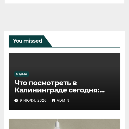
You missed
ОТДЫХ
Что посмотреть в
Калининграде сегодня:
путеводитель по самому
9 ИЮЛЯ, 2026
ADMIN
западному городу России