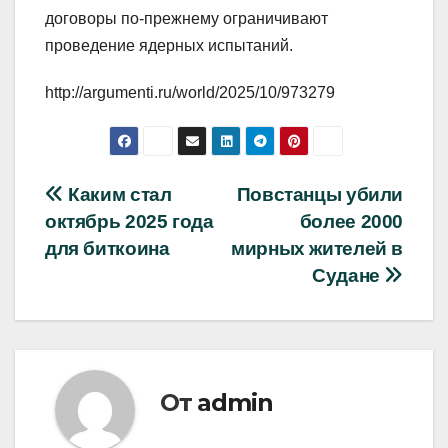
договоры по-прежнему ограничивают
проведение ядерных испытаний.
http://argumenti.ru/world/2025/10/973279
Навигация
Каким стал
Повстанцы убили
октябрь 2025 года
более 2000
по
для биткоина
мирных жителей в
записям
Судане
От
admin